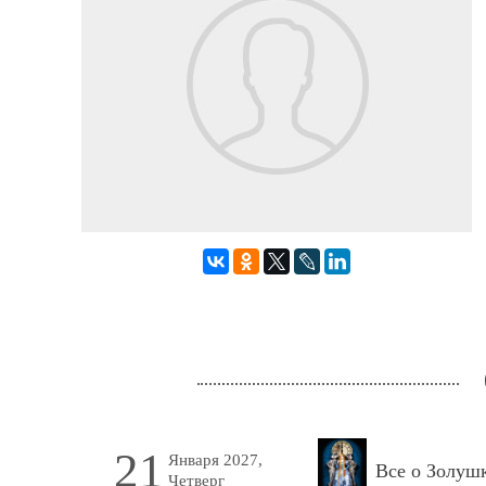
21
Января 2027,
Все о Золуш
Четверг