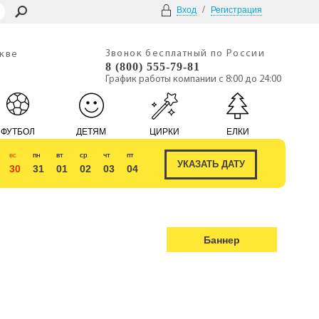
/
Вход
Регистрация
Звонок бесплатный по России
скве
8 (800) 555-79-81
График работы компании с 8:00 до 24:00
ФУТБОЛ
ДЕТЯМ
ЦИРКИ
ЕЛКИ
вс
пн
вт
ср
чт
пт
30
31
01
02
03
04
Баннер