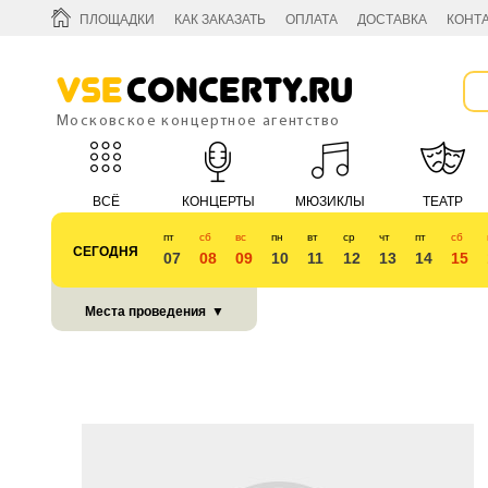
ПЛОЩАДКИ
КАК ЗАКАЗАТЬ
ОПЛАТА
ДОСТАВКА
КОНТ
Vse
Concerty.ru
Московское концертное агентство
ВСЁ
КОНЦЕРТЫ
МЮЗИКЛЫ
ТЕАТР
пт
сб
вс
пн
вт
ср
чт
пт
сб
СЕГОДНЯ
07
08
09
10
11
12
13
14
15
КУБОК 2018
Места проведения
▼