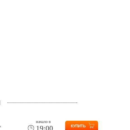
и
начало в
А
19:00