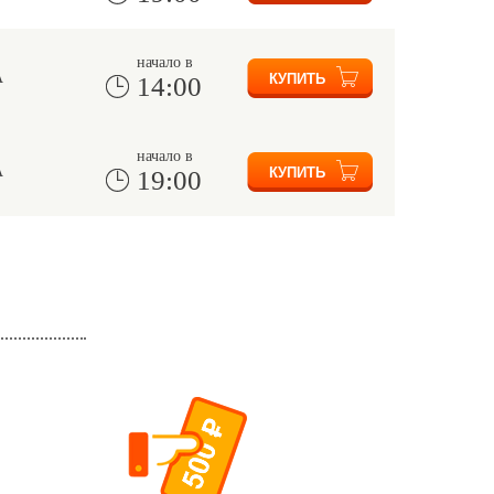
начало в
А
14:00
начало в
А
19:00