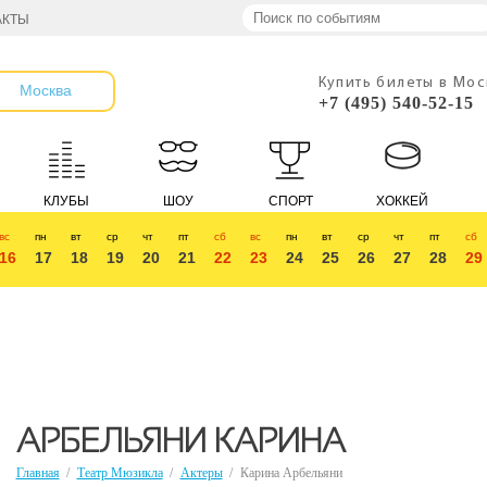
АКТЫ
Купить билеты в Мо
Москва
+7 (495) 540-52-15
КЛУБЫ
ШОУ
СПОРТ
ХОККЕЙ
вс
пн
вт
ср
чт
пт
сб
вс
пн
вт
ср
чт
пт
сб
16
17
18
19
20
21
22
23
24
25
26
27
28
29
АРБЕЛЬЯНИ КАРИНА
Главная
/
Театр Мюзикла
/
Актеры
/
Карина Арбельяни