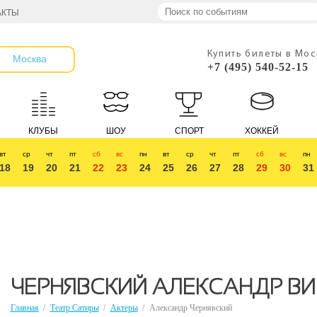
АКТЫ
Купить билеты в Мо
Москва
+7 (495) 540-52-15
КЛУБЫ
ШОУ
СПОРТ
ХОККЕЙ
вт
ср
чт
пт
сб
вс
пн
вт
ср
чт
пт
сб
вс
пн
18
19
20
21
22
23
24
25
26
27
28
29
30
31
ЧЕРНЯВСКИЙ АЛЕКСАНДР В
Главная
/
Театр Сатиры
/
Актеры
/
Александр Чернявский