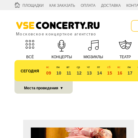
ПЛОЩАДКИ
КАК ЗАКАЗАТЬ
ОПЛАТА
ДОСТАВКА
КОНТ
Vse
Concerty.ru
Московское концертное агентство
ВСЁ
КОНЦЕРТЫ
МЮЗИКЛЫ
ТЕАТР
вс
пн
вт
ср
чт
пт
сб
вс
пн
СЕГОДНЯ
09
10
11
12
13
14
15
16
17
КУБОК 2018
Места проведения
▼