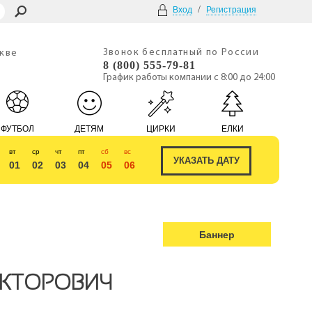
/
Вход
Регистрация
Звонок бесплатный по России
скве
8 (800) 555-79-81
График работы компании с 8:00 до 24:00
ФУТБОЛ
ДЕТЯМ
ЦИРКИ
ЕЛКИ
вт
ср
чт
пт
сб
вс
01
02
03
04
05
06
Баннер
ИКТОРОВИЧ