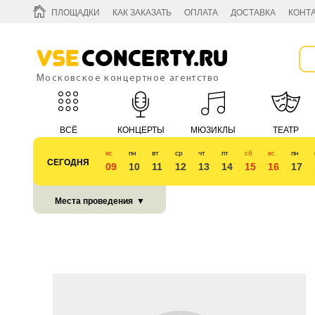
ПЛОЩАДКИ
КАК ЗАКАЗАТЬ
ОПЛАТА
ДОСТАВКА
КОНТ
Vse
Concerty.ru
Московское концертное агентство
ВСЁ
КОНЦЕРТЫ
МЮЗИКЛЫ
ТЕАТР
вс
пн
вт
ср
чт
пт
сб
вс
пн
СЕГОДНЯ
09
10
11
12
13
14
15
16
17
КУБОК 2018
Места проведения
▼