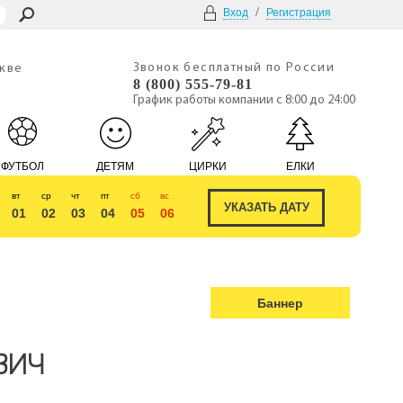
/
Вход
Регистрация
Звонок бесплатный по России
скве
8 (800) 555-79-81
График работы компании с 8:00 до 24:00
ФУТБОЛ
ДЕТЯМ
ЦИРКИ
ЕЛКИ
вт
ср
чт
пт
сб
вс
01
02
03
04
05
06
Баннер
ВИЧ