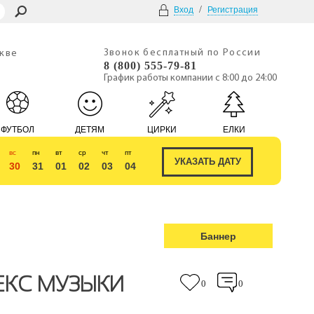
/
Вход
Регистрация
Звонок бесплатный по России
скве
8 (800) 555-79-81
График работы компании с 8:00 до 24:00
ФУТБОЛ
ДЕТЯМ
ЦИРКИ
ЕЛКИ
вс
пн
вт
ср
чт
пт
30
31
01
02
03
04
Баннер
ЕКС МУЗЫКИ
0
0