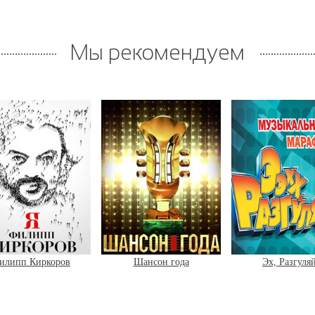
Мы рекомендуем
илипп Киркоров
Шансон года
Эх, Разгуля