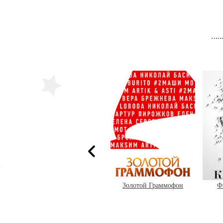
Елена Ваенга
Золотой Граммофон
Ф