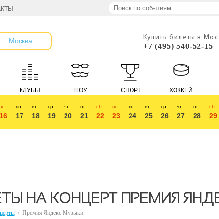
АКТЫ
Купить билеты в Мо
Москва
+7 (495) 540-52-15
КЛУБЫ
ШОУ
СПОРТ
ХОККЕЙ
вс
пн
вт
ср
чт
пт
сб
вс
пн
вт
ср
чт
пт
сб
16
17
18
19
20
21
22
23
24
25
26
27
28
29
ТЫ НА КОНЦЕРТ ПРЕМИЯ ЯНД
церты
/
Премия Яндекс Музыки