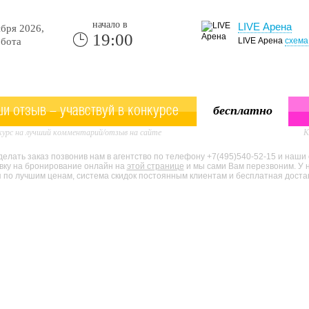
начало в
LIVE Арена
бря 2026,
19:00
бота
LIVE Арена
схема
и отзыв - учавствуй в конкурсе
бесплатно
урс на лучший комментарий/отзыв на сайте
К
елать заказ позвонив нам в агентство по телефону +7(495)540-52-15 и наши
явку на бронирование онлайн на
этой странице
и мы сами Вам перезвоним. У 
по лучшим ценам, система скидок постоянным клиентам и бесплатная доставк