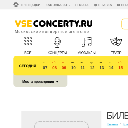
ПЛОЩАДКИ
КАК ЗАКАЗАТЬ
ОПЛАТА
ДОСТАВКА
КОНТ
Vse
Concerty.ru
Московское концертное агентство
ВСЁ
КОНЦЕРТЫ
МЮЗИКЛЫ
ТЕАТР
пт
сб
вс
пн
вт
ср
чт
пт
сб
СЕГОДНЯ
07
08
09
10
11
12
13
14
15
КУБОК 2018
Места проведения
▼
БИЛЕ
Главная
/
Кон