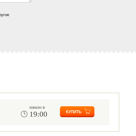
ругое
начало в
19:00