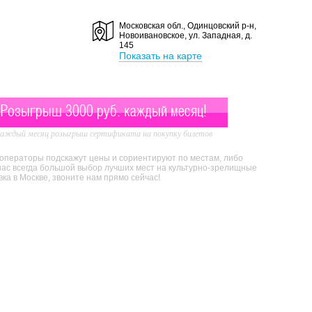
Московская обл., Одинцовский р-н,
Новоивановское, ул. Западная, д.
145
Показать на карте
Розыгрыш 3000 руб. каждый месяц!
аждый месяц розыгрыш сертификата на покупку билетов
 операторы подскажут цены и сориентируют по местам, либо
нас всегда большой выбор лучших мест на культурно-зрелищные
а в Москве, звоните нам прямо сейчас!