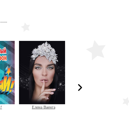
й!
Елена Ваенга
Золотой Граммофон