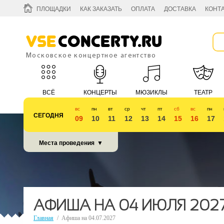
ПЛОЩАДКИ
КАК ЗАКАЗАТЬ
ОПЛАТА
ДОСТАВКА
КОНТ
Vse
Concerty.ru
Московское концертное агентство
ВСЁ
КОНЦЕРТЫ
МЮЗИКЛЫ
ТЕАТР
вс
пн
вт
ср
чт
пт
сб
вс
пн
СЕГОДНЯ
09
10
11
12
13
14
15
16
17
КУБОК 2018
Места проведения
▼
АФИША НА 04 ИЮЛЯ 202
Главная
/
Афиша на 04.07.2027