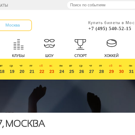
АКТЫ
Купить билеты в Мо
Москва
+7 (495) 540-52-15
КЛУБЫ
ШОУ
СПОРТ
ХОККЕЙ
вт
ср
чт
пт
сб
вс
пн
вт
ср
чт
пт
сб
вс
пн
18
19
20
21
22
23
24
25
26
27
28
29
30
31
7, МОСКВА