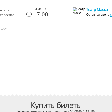
начало в
Театр Маска
я 2026,
17:00
кресенье
Основная сцена
с
Шоу
Купить билеты
(оформление заказа или звоните +7(495)540-52-15)