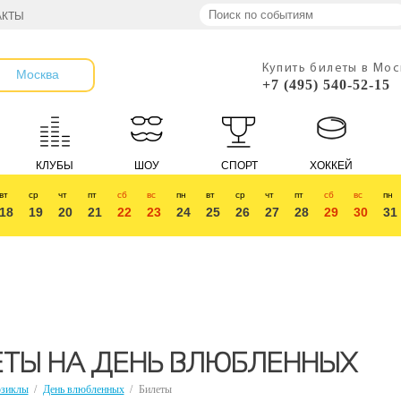
АКТЫ
Купить билеты в Мо
Москва
+7 (495) 540-52-15
КЛУБЫ
ШОУ
СПОРТ
ХОККЕЙ
вт
ср
чт
пт
сб
вс
пн
вт
ср
чт
пт
сб
вс
пн
18
19
20
21
22
23
24
25
26
27
28
29
30
31
ЕТЫ НА ДЕНЬ ВЛЮБЛЕННЫХ
зиклы
/
День влюбленных
/
Билеты