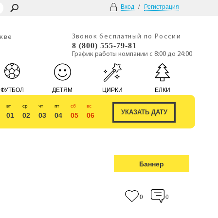
/
Вход
Регистрация
Звонок бесплатный по России
скве
8 (800) 555-79-81
График работы компании с 8:00 до 24:00
ФУТБОЛ
ДЕТЯМ
ЦИРКИ
ЕЛКИ
вт
ср
чт
пт
сб
вс
01
02
03
04
05
06
Баннер
0
0