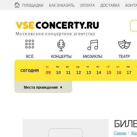
ПЛОЩАДКИ
КАК ЗАКАЗАТЬ
ОПЛАТА
ДОСТАВКА
КОНТ
Vse
Concerty.ru
Московское концертное агентство
ВСЁ
КОНЦЕРТЫ
МЮЗИКЛЫ
ТЕАТР
вс
пн
вт
ср
чт
пт
сб
вс
пн
СЕГОДНЯ
09
10
11
12
13
14
15
16
17
КУБОК 2018
Места проведения
▼
БИЛ
Главная
/
Мю