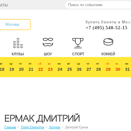
АКТЫ
Купить билеты в Мо
Москва
+7 (495) 540-52-15
КЛУБЫ
ШОУ
СПОРТ
ХОККЕЙ
вт
ср
чт
пт
сб
вс
пн
вт
ср
чт
пт
сб
вс
пн
18
19
20
21
22
23
24
25
26
27
28
29
30
31
ЕРМАК ДМИТРИЙ
Главная
/
Театр Оперетты
/
Актеры
/
Дмитрий Ермак