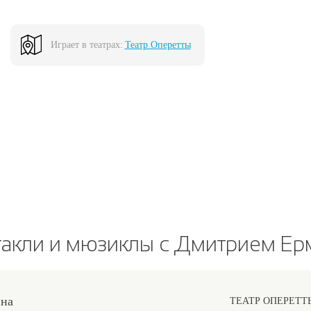
Играет в театрах:
Театр Оперетты
такли и мюзиклы с Дмитрием Ер
на
ТЕАТР ОПЕРЕТТ