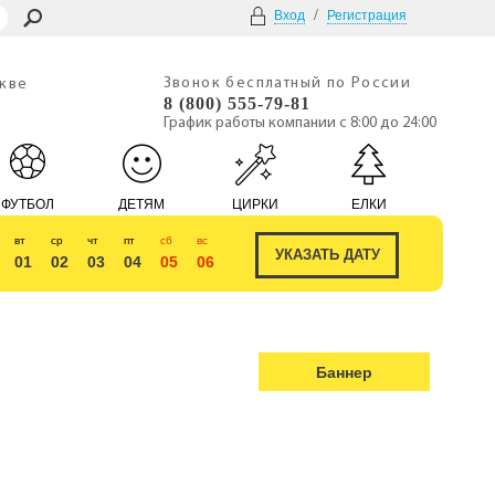
/
Вход
Регистрация
Звонок бесплатный по России
скве
8 (800) 555-79-81
График работы компании с 8:00 до 24:00
ФУТБОЛ
ДЕТЯМ
ЦИРКИ
ЕЛКИ
вт
ср
чт
пт
сб
вс
01
02
03
04
05
06
Баннер