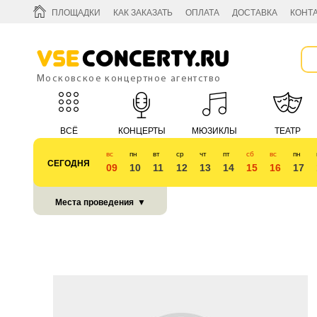
ПЛОЩАДКИ
КАК ЗАКАЗАТЬ
ОПЛАТА
ДОСТАВКА
КОНТ
Vse
Concerty.ru
Московское концертное агентство
ВСЁ
КОНЦЕРТЫ
МЮЗИКЛЫ
ТЕАТР
вс
пн
вт
ср
чт
пт
сб
вс
пн
СЕГОДНЯ
09
10
11
12
13
14
15
16
17
КУБОК 2018
Места проведения
▼