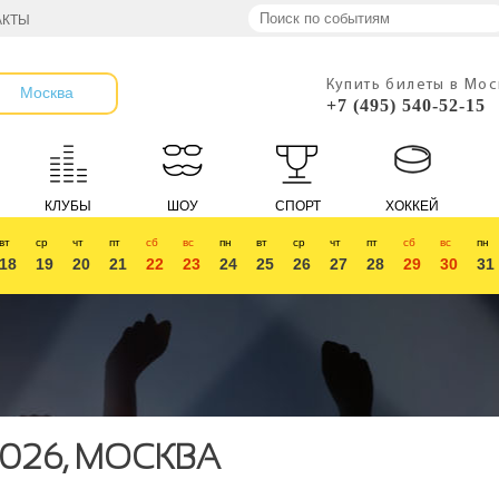
АКТЫ
Купить билеты в Мо
Москва
+7 (495) 540-52-15
КЛУБЫ
ШОУ
СПОРТ
ХОККЕЙ
вт
ср
чт
пт
сб
вс
пн
вт
ср
чт
пт
сб
вс
пн
18
19
20
21
22
23
24
25
26
27
28
29
30
31
026, МОСКВА