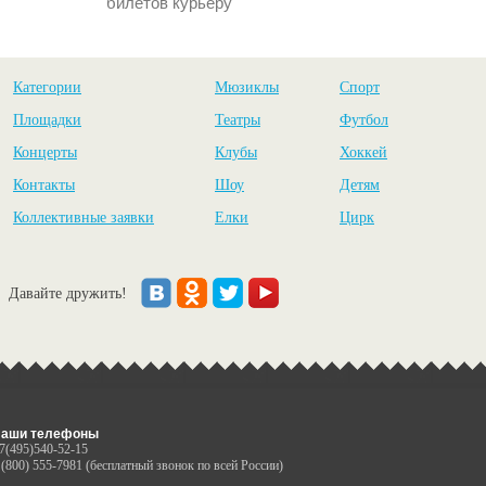
билетов курьеру
Категории
Мюзиклы
Спорт
Площадки
Театры
Футбол
Концерты
Клубы
Хоккей
Контакты
Шоу
Детям
Коллективные заявки
Елки
Цирк
Давайте дружить!
аши телефоны
7(495)540-52-15
 (800) 555-7981 (бесплатный звонок по всей России)