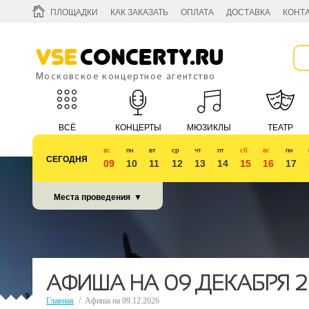
ПЛОЩАДКИ
КАК ЗАКАЗАТЬ
ОПЛАТА
ДОСТАВКА
КОНТ
Vse
Concerty.ru
Московское концертное агентство
ВСЁ
КОНЦЕРТЫ
МЮЗИКЛЫ
ТЕАТР
вс
пн
вт
ср
чт
пт
сб
вс
пн
СЕГОДНЯ
09
10
11
12
13
14
15
16
17
КУБОК 2018
Места проведения
▼
АФИША НА 09 ДЕКАБРЯ 2
Главная
/
Афиша на 09.12.2026