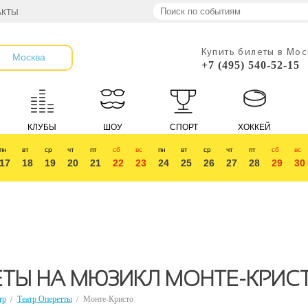
АКТЫ
Купить билеты в Мо
Москва
+7 (495) 540-52-15
КЛУБЫ
ШОУ
СПОРТ
ХОККЕЙ
пн
вт
ср
чт
пт
сб
вс
пн
вт
ср
чт
пт
сб
вс
17
18
19
20
21
22
23
24
25
26
27
28
29
30
ЕТЫ НА МЮЗИКЛ МОНТЕ-КРИС
тр
/
Театр Оперетты
/
Монте-Кристо