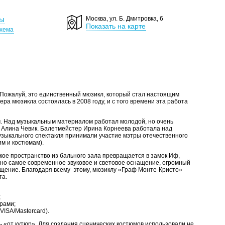
ты
Москва, ул. Б. Дмитровка, 6
Показать на карте
хема
 Пожалуй, это единственный мюзикл, который стал настоящим
ера мюзикла состоялась в 2008 году, и с того времени эта работа
. Над музыкальным материалом работал молодой, но очень
 Алина Чевик. Балетмейстер Ирина Корнеева работала над
узыкального спектакля принимали участие мэтры отечественного
ям и костюмам).
ое пространство из бального зала превращается в замок Иф,
ано самое современное звуковое и световое оснащение, огромный
щение. Благодаря всему этому, мюзиклу «Граф Монте-Кристо»
та.
;
рами;
ISA/Mastercard).
 «от кутюр». Для создания сценических костюмов использовали не