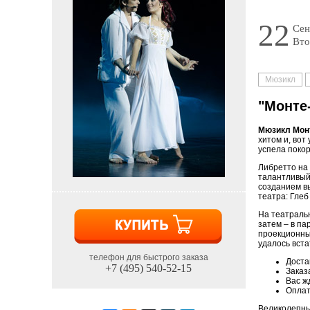
22
Сен
Вто
Мюзикл
"Монте
Мюзикл Мон
хитом и, вот
успела поко
Либретто на
талантливый
созданием вы
театра: Глеб
На театраль
затем – в па
проекционны
удалось вст
телефон для быстрого заказа
Доста
+7 (495) 540-52-15
Заказ
Вас ж
Оплат
Великолепны