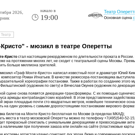
начало в
Театр Оперет
тября 2026,
19:00
рник
Основная сцена
с
Театр
-Кристо" - мюзикл в театре Оперетты
те-Кристо
стал настоящим рекордсменом по длительности проката в России.
 уже на протяжении многих лет, не сходит с театральной сцены Москвы. Премь
рить больше миллиона зрителей.
 мюзикл «Граф Монте-Кристо» написал известный поэт и драматург Юлий Ким
 композитор Роман Игнатьев. В качестве режиссера-постановщика выступила
разительной хореографии постановки. Также в работах по созданию этого м
 Фильштинский (художник по свету) и Вячеслав Окунев (художник по декораци
ной сцене снова появятся декорации-трансформеры. С их помощью сценическ
руса армады контрабандистских кораблей. В этом представлении задействов
й экран площадью почти сто квадратных метров, новейшее техническое осна
ать на один уровень с самыми дорогостоящими постановками мирового форма
вка билетов на Монте-Кристо бесплатная по Москве (в пределах МКАД);
ать места в театр московской Оперетты можно по телефону +7(495)540-52-15
дет прекрасный спектакль с уникальными декорациями и превосходными акте
а наличными при получении заказа или онлайн на сайте (пластиковые карты V
е костюмы артистов удачно сочетают дух эпохи Дюма и современную роскошь