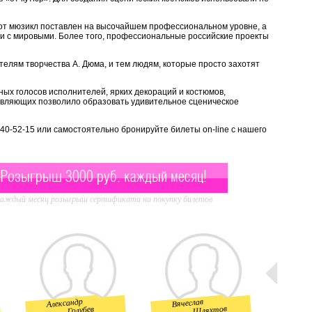
этот мюзикл поставлен на высочайшем профессиональном уровне, а
ми с мировыми. Более того, профессиональные российские проекты
елям творчества А. Дюма, и тем людям, которые просто захотят
ых голосов исполнителей, ярких декораций и костюмов,
авляющих позволило образовать удивительное сценическое
)540-52-15 или самостоятельно бронируйте билеты on-line с нашего
Розыгрыш 3000 руб. каждый месяц!
аждый месяц розыгрыш сертификата на покупку билетов
Александр
Вячеслав
Дар
Шляхтов
Голубев