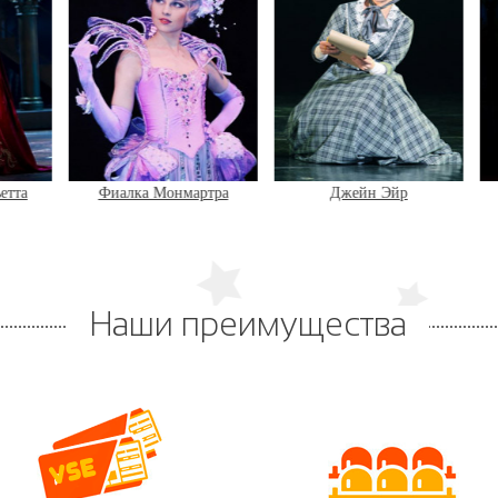
иалка Монмартра
Джейн Эйр
Мистер Ик
Наши преимущества