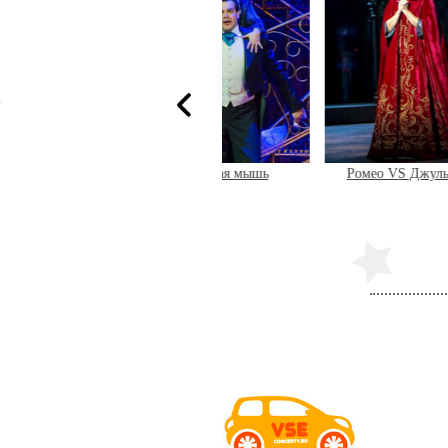
Летучая мышь
Ромео VS Джульетта
Ф