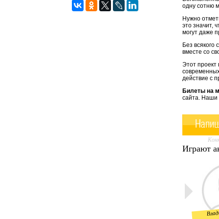
одну сотню м
Нужно отмети
это значит, 
могут даже п
Без всякого 
вместе со св
Этот проект 
современных
действие с 
Билеты на 
сайта. Наши 
Напиш
Конк
Играют а
Влад
Вячеслав
Дарья
Шляхтов
Январина