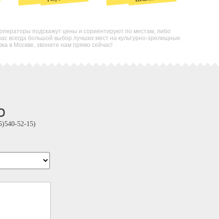
 операторы подскажут цены и сориентируют по местам, либо
нас всегда большой выбор лучших мест на культурно-зрелищные
а в Москве, звоните нам прямо сейчас!
о
)540-52-15)