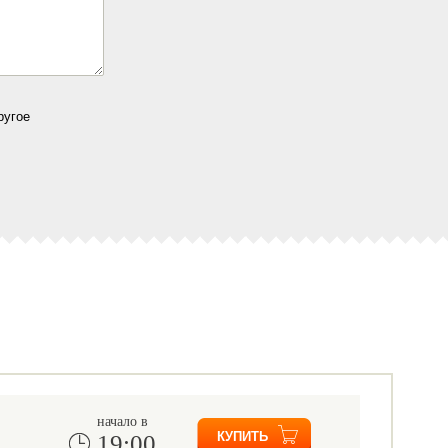
ругое
начало в
19:00