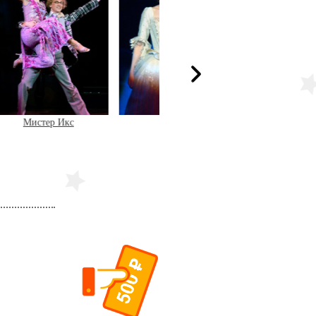
с
Золушка
Летучая мышь