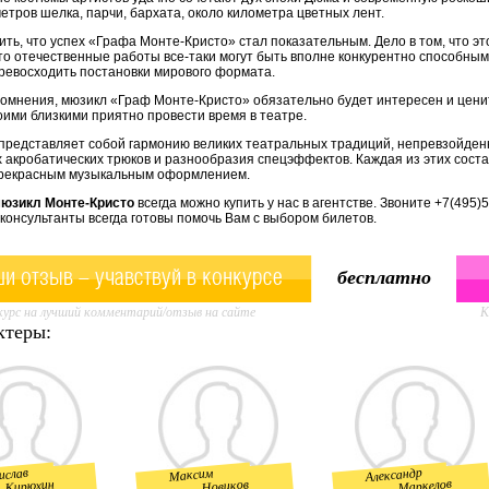
етров шелка, парчи, бархата, около километра цветных лент.
ть, что успех «Графа Монте-Кристо» стал показательным. Дело в том, что 
что отечественные работы все-таки могут быть вполне конкурентно способны
ревосходить постановки мирового формата.
сомнения, мюзикл «Граф Монте-Кристо» обязательно будет интересен и ценит
оими близкими приятно провести время в театре.
представляет собой гармонию великих театральных традиций, непревзойденн
 акробатических трюков и разнообразия спецэффектов. Каждая из этих сост
прекрасным музыкальным оформлением.
мюзикл
Монте-Кристо
всегда можно купить у нас в агентстве. Звоните +7(495
консультанты всегда готовы помочь Вам с выбором билетов.
и отзыв - учавствуй в конкурсе
бесплатно
урс на лучший комментарий/отзыв на сайте
К
ктеры:
Александр
ислав
Максим
Маркелов
Кирюхин
Новиков