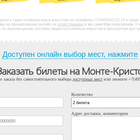
елать заказ позвонив нам в агентство по телефону +7(495)540-52-15 и наши
явку на бронирование онлайн на
этой странице
и мы сами Вам перезвоним. У 
по лучшим ценам, система скидок постоянным клиентам и бесплатная доставк
Доступен онлайн выбор мест, нажмите
Заказать билеты на Монте-Крист
е заказа без самостоятельного выбора
доступных мест
или звоните +7(495
Количество
Адрес доставки, комментарии