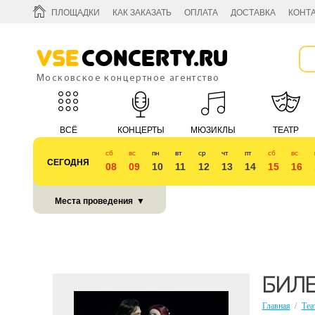
ПЛОЩАДКИ
КАК ЗАКАЗАТЬ
ОПЛАТА
ДОСТАВКА
КОНТ
Vse
Concerty.ru
Московское концертное агентство
ВСЁ
КОНЦЕРТЫ
МЮЗИКЛЫ
ТЕАТР
сб
вс
пн
вт
ср
чт
пт
сб
вс
СЕГОДНЯ
08
09
10
11
12
13
14
15
16
КУБОК 2018
Места проведения
▼
БИЛ
Главная
/
Теа