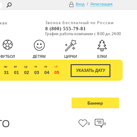
/
Вход
Регистрация
Звонок бесплатный по России
скве
8 (800) 555-79-81
График работы компании с 8:00 до 24:00
ФУТБОЛ
ДЕТЯМ
ЦИРКИ
ЕЛКИ
пн
вт
ср
чт
пт
сб
31
01
02
03
04
05
Баннер
ТО
0
0