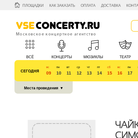
ПЛОЩАДКИ
КАК ЗАКАЗАТЬ
ОПЛАТА
ДОСТАВКА
КОНТ
Vse
Concerty.ru
Московское концертное агентство
ВСЁ
КОНЦЕРТЫ
МЮЗИКЛЫ
ТЕАТР
вс
пн
вт
ср
чт
пт
сб
вс
пн
СЕГОДНЯ
09
10
11
12
13
14
15
16
17
КУБОК 2018
Места проведения
▼
ЧАЙК
СИМ