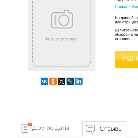
Главная
/
Кон
На данной с
или отрицате
Делитесь св
обзора на н
странице.
Напи
0
Другие даты
Отзывы