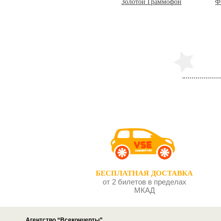
Елена Ваенга
Золотой Граммофон
Ф
БЕСПЛАТНАЯ ДОСТАВКА
от 2 билетов в пределах
МКАД
Агентство “Всеконцерты”