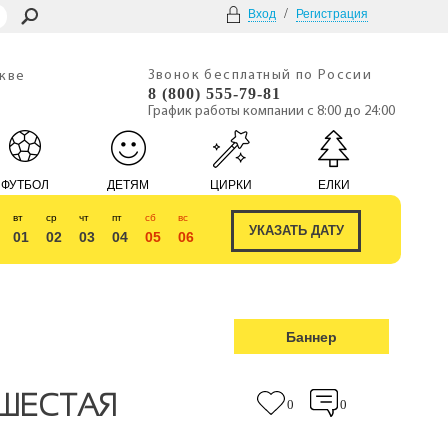
/
Вход
Регистрация
Звонок бесплатный по России
скве
8 (800) 555-79-81
График работы компании с 8:00 до 24:00
ФУТБОЛ
ДЕТЯМ
ЦИРКИ
ЕЛКИ
вт
ср
чт
пт
сб
вс
01
02
03
04
05
06
Баннер
 ШЕСТАЯ
0
0