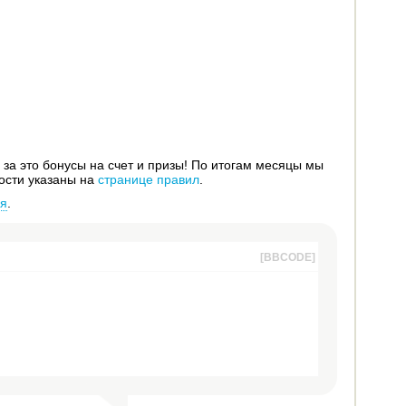
за это бонусы на счет и призы! По итогам месяцы мы
ости указаны на
странице правил
.
ся
.
[BBCODE]