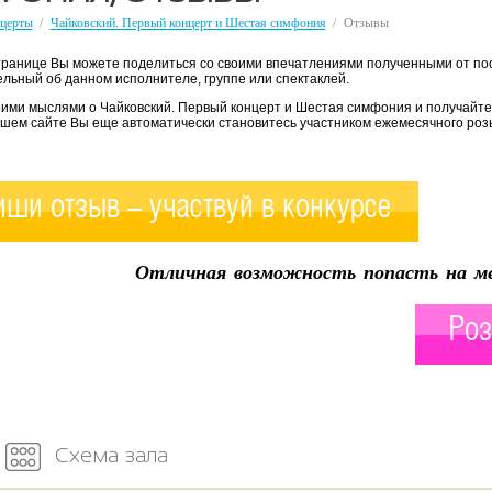
церты
/
Чайковский. Первый концерт и Шестая симфония
/
Отзывы
транице Вы можете поделиться со своими впечатлениями полученными от по
льный об данном исполнителе, группе или спектаклей.
оими мыслями о Чайковский. Первый концерт и Шестая симфония и получайте 
ашем сайте Вы еще автоматически становитесь участником ежемесячного роз
ши отзыв - участвуй в конкурсе
Отличная возможность попасть на ме
Роз
Схема зала