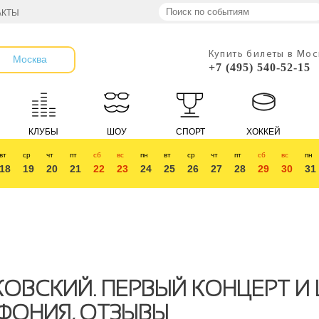
АКТЫ
Купить билеты в Мо
Москва
+7 (495) 540-52-15
КЛУБЫ
ШОУ
СПОРТ
ХОККЕЙ
вт
ср
чт
пт
сб
вс
пн
вт
ср
чт
пт
сб
вс
пн
18
19
20
21
22
23
24
25
26
27
28
29
30
31
ОВСКИЙ. ПЕРВЫЙ КОНЦЕРТ И
ФОНИЯ, ОТЗЫВЫ