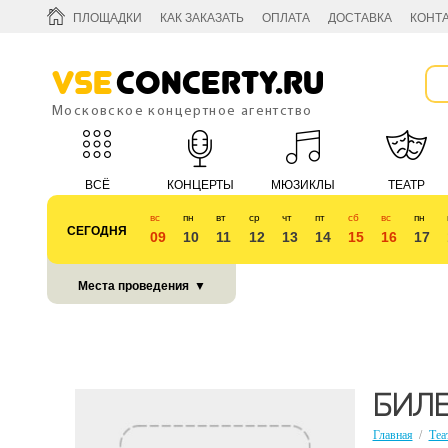
ПЛОЩАДКИ
КАК ЗАКАЗАТЬ
ОПЛАТА
ДОСТАВКА
КОНТ
Vse
Concerty.ru
Московское концертное агентство
ВСЁ
КОНЦЕРТЫ
МЮЗИКЛЫ
ТЕАТР
вс
пн
вт
ср
чт
пт
сб
вс
пн
СЕГОДНЯ
09
10
11
12
13
14
15
16
17
КУБОК 2018
Места проведения
▼
БИЛЕ
Главная
/
Теа