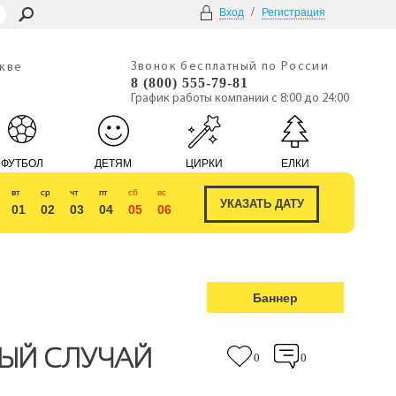
/
Вход
Регистрация
Звонок бесплатный по России
скве
8 (800) 555-79-81
График работы компании с 8:00 до 24:00
ФУТБОЛ
ДЕТЯМ
ЦИРКИ
ЕЛКИ
вт
ср
чт
пт
сб
вс
01
02
03
04
05
06
Баннер
ВЫЙ СЛУЧАЙ
0
0