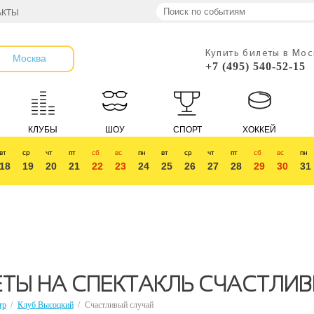
АКТЫ
Купить билеты в Мо
Москва
+7 (495) 540-52-15
КЛУБЫ
ШОУ
СПОРТ
ХОККЕЙ
вт
ср
чт
пт
сб
вс
пн
вт
ср
чт
пт
сб
вс
пн
18
19
20
21
22
23
24
25
26
27
28
29
30
31
ТЫ НА СПЕКТАКЛЬ СЧАСТЛИ
тр
/
Клуб Высоцкий
/
Счастливый случай