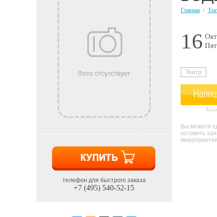
Главная
/
Теа
16
Окт
Пят
Театр
Напиш
Конк
Вы можете сд
оставить за
мероприятия 
телефон для быстрого заказа
+7 (495) 540-52-15