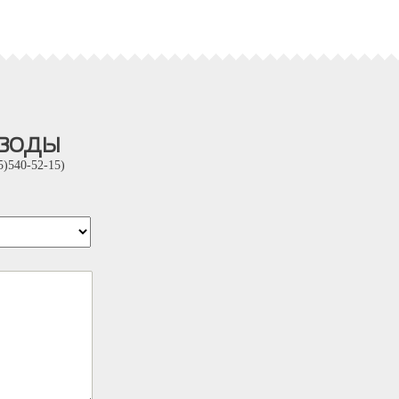
 воды
)540-52-15)