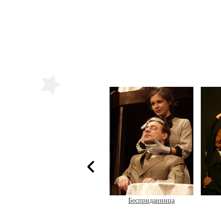
Бесприданница
Самое важное
Завещ
или Д