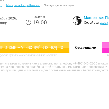
тр
/
Мастерская Петра Фоменко
/
Чающие движения воды
начало в
Мастерская П
ября 2026,
19:00
ница
Серый зал
схема
и отзыв - учавствуй в конкурсе
бесплатно
урс на лучший комментарий/отзыв на сайте
К
елать заказ позвонив нам в агентство по телефону +7(495)540-52-15 и наши
явку на бронирование онлайн на
этой странице
и мы сами Вам перезвоним. У 
по лучшим ценам, система скидок постоянным клиентам и бесплатная доставк