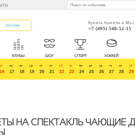
АКТЫ
Купить билеты в Мо
Москва
+7 (495) 540-52-15
КЛУБЫ
ШОУ
СПОРТ
ХОККЕЙ
вс
пн
вт
ср
чт
пт
сб
вс
пн
вт
ср
чт
пт
сб
16
17
18
19
20
21
22
23
24
25
26
27
28
29
ЕТЫ НА СПЕКТАКЛЬ ЧАЮЩИЕ 
Ы