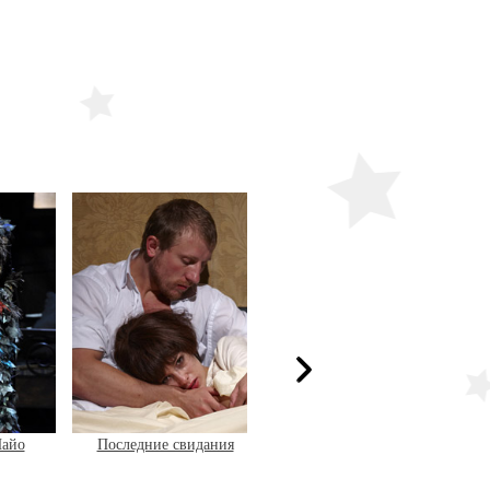
дания
Смешной человек
Волки и овцы