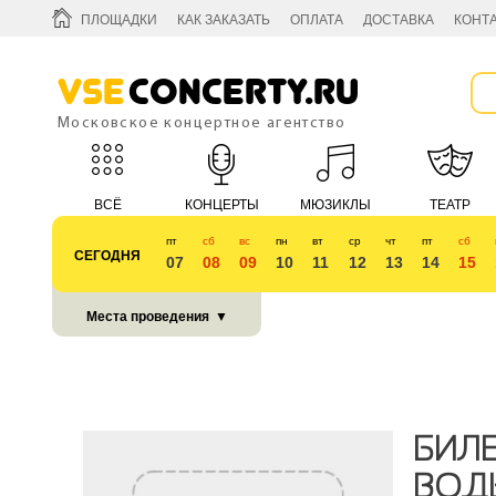
ПЛОЩАДКИ
КАК ЗАКАЗАТЬ
ОПЛАТА
ДОСТАВКА
КОНТ
Vse
Concerty.ru
Московское концертное агентство
ВСЁ
КОНЦЕРТЫ
МЮЗИКЛЫ
ТЕАТР
пт
сб
вс
пн
вт
ср
чт
пт
сб
СЕГОДНЯ
07
08
09
10
11
12
13
14
15
КУБОК 2018
Места проведения
▼
БИЛ
ВОД