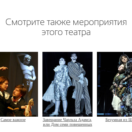
Смотрите также мероприятия
этого театра
ание Чарльза Адамса,
Безумная из Шайо
Последние сви
ом семи повешенных