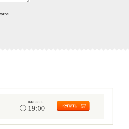
ругое
начало в
19:00