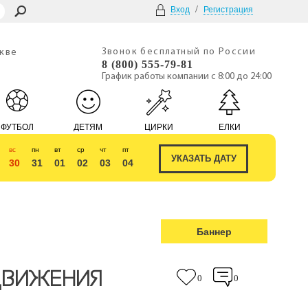
/
Вход
Регистрация
Звонок бесплатный по России
скве
8 (800) 555-79-81
График работы компании с 8:00 до 24:00
ФУТБОЛ
ДЕТЯМ
ЦИРКИ
ЕЛКИ
вс
пн
вт
ср
чт
пт
30
31
01
02
03
04
Баннер
ДВИЖЕНИЯ
0
0