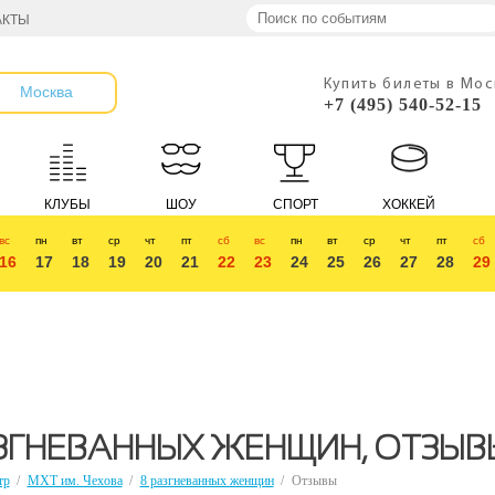
АКТЫ
Купить билеты в Мо
Москва
+7 (495) 540-52-15
КЛУБЫ
ШОУ
СПОРТ
ХОККЕЙ
вс
пн
вт
ср
чт
пт
сб
вс
пн
вт
ср
чт
пт
сб
16
17
18
19
20
21
22
23
24
25
26
27
28
29
ЗГНЕВАННЫХ ЖЕНЩИН, ОТЗЫВ
тр
/
МХТ им. Чехова
/
8 разгневанных женщин
/
Отзывы