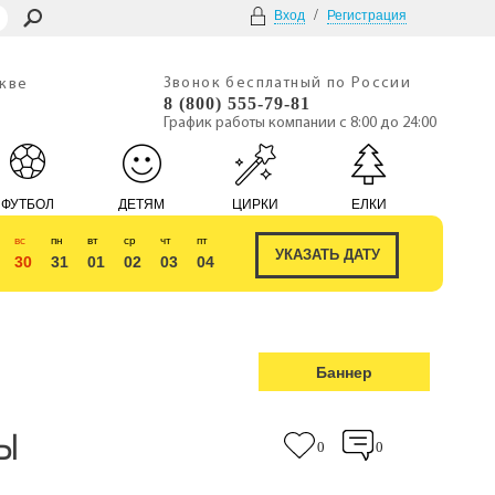
/
Вход
Регистрация
Звонок бесплатный по России
скве
8 (800) 555-79-81
График работы компании с 8:00 до 24:00
ФУТБОЛ
ДЕТЯМ
ЦИРКИ
ЕЛКИ
вс
пн
вт
ср
чт
пт
30
31
01
02
03
04
Баннер
Ы
0
0