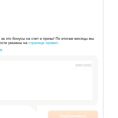
за это бонусы на счет и призы! По итогам месяцы мы
ости указаны на
странице правил
.
ся
.
[BBCODE]