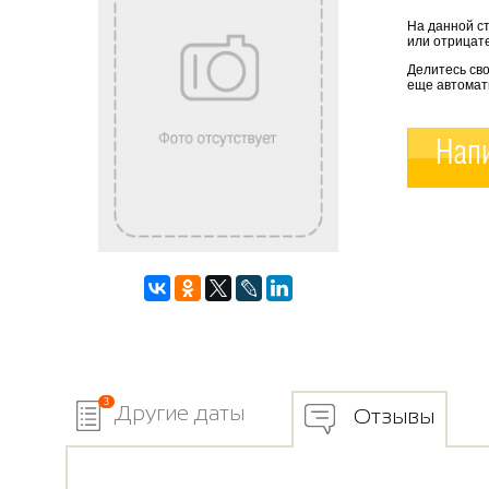
На данной с
или отрицате
Делитесь св
еще автомат
Напи
3
Другие даты
Отзывы