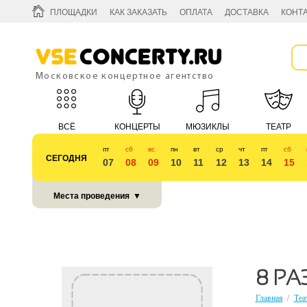
ПЛОЩАДКИ
КАК ЗАКАЗАТЬ
ОПЛАТА
ДОСТАВКА
КОНТ
Vse
Concerty.ru
Московское концертное агентство
ВСЁ
КОНЦЕРТЫ
МЮЗИКЛЫ
ТЕАТР
пт
сб
вс
пн
вт
ср
чт
пт
сб
СЕГОДНЯ
07
08
09
10
11
12
13
14
15
КУБОК 2018
Места проведения
▼
8 РА
Главная
/
Теа