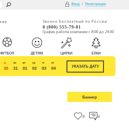
/
Вход
Регистрация
Звонок бесплатный по России
скве
8 (800) 555-79-81
График работы компании с 8:00 до 24:00
ФУТБОЛ
ДЕТЯМ
ЦИРКИ
ЕЛКИ
вс
пн
вт
ср
чт
пт
30
31
01
02
03
04
Баннер
0
0