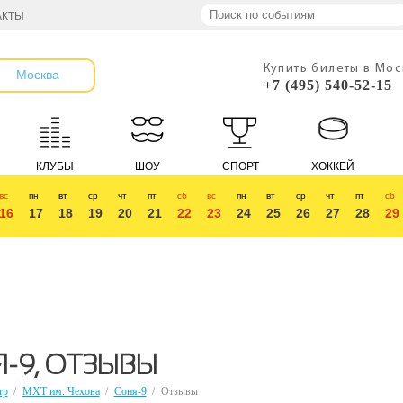
АКТЫ
Купить билеты в Мо
Москва
+7 (495) 540-52-15
КЛУБЫ
ШОУ
СПОРТ
ХОККЕЙ
вс
пн
вт
ср
чт
пт
сб
вс
пн
вт
ср
чт
пт
сб
16
17
18
19
20
21
22
23
24
25
26
27
28
29
-9, ОТЗЫВЫ
тр
/
МХТ им. Чехова
/
Соня-9
/
Отзывы