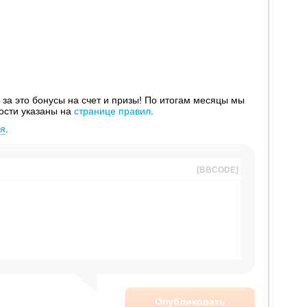
за это бонусы на счет и призы! По итогам месяцы мы
ости указаны на
странице правил
.
ся
.
[BBCODE]