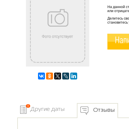
На данной с
или отрицате
Делитесь св
становитесь
Напи
0
Другие даты
Отзывы