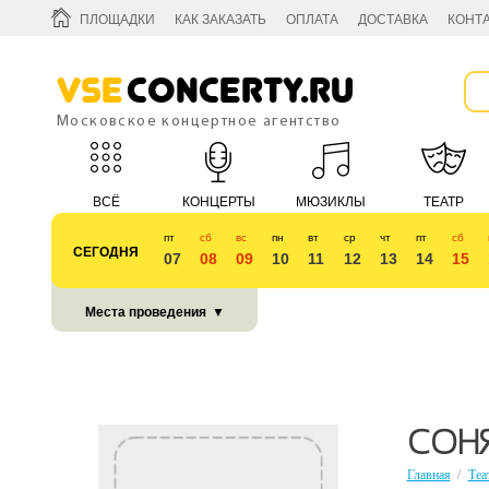
ПЛОЩАДКИ
КАК ЗАКАЗАТЬ
ОПЛАТА
ДОСТАВКА
КОНТ
Vse
Concerty.ru
Московское концертное агентство
ВСЁ
КОНЦЕРТЫ
МЮЗИКЛЫ
ТЕАТР
пт
сб
вс
пн
вт
ср
чт
пт
сб
СЕГОДНЯ
07
08
09
10
11
12
13
14
15
КУБОК 2018
Места проведения
▼
СОНЯ
Главная
/
Теа