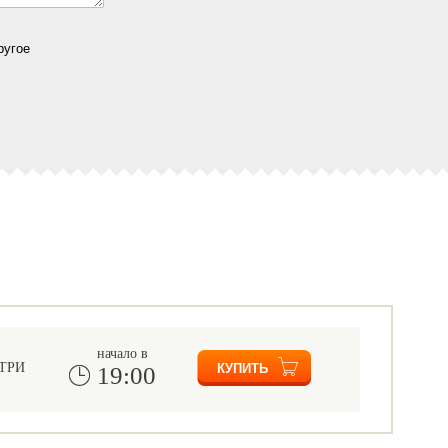
ругое
начало в
ТРИ
19:00