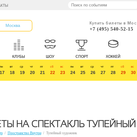
АКТЫ
Купить билеты в Мо
Москва
+7 (495) 540-52-15
КЛУБЫ
ШОУ
СПОРТ
ХОККЕЙ
пн
вт
ср
чт
пт
сб
вс
пн
вт
ср
чт
пт
сб
вс
17
18
19
20
21
22
23
24
25
26
27
28
29
30
ЕТЫ НА СПЕКТАКЛЬ ТУПЕЙНЫ
тр
/
Пространство Внутри
/
Тупейный художник