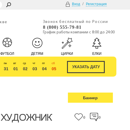
/
Вход
Регистрация
Звонок бесплатный по России
скве
8 (800) 555-79-81
График работы компании с 8:00 до 24:00
ФУТБОЛ
ДЕТЯМ
ЦИРКИ
ЕЛКИ
пн
вт
ср
чт
пт
сб
31
01
02
03
04
05
Баннер
Й ХУДОЖНИК
0
0