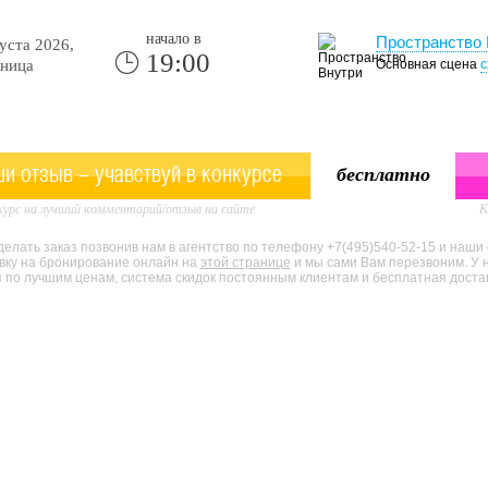
начало в
Пространство 
уста 2026,
19:00
ница
Основная сцена
с
и отзыв - учавствуй в конкурсе
бесплатно
урс на лучший комментарий/отзыв на сайте
К
елать заказ позвонив нам в агентство по телефону +7(495)540-52-15 и наши
явку на бронирование онлайн на
этой странице
и мы сами Вам перезвоним. У 
по лучшим ценам, система скидок постоянным клиентам и бесплатная доставк