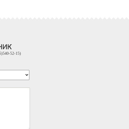
ник
)540-52-15)