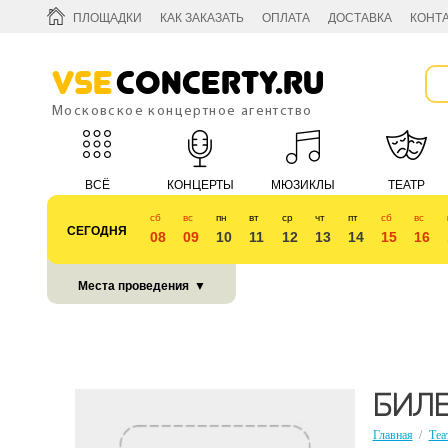
ПЛОЩАДКИ
КАК ЗАКАЗАТЬ
ОПЛАТА
ДОСТАВКА
КОНТ
Vse
Concerty.ru
Московское концертное агентство
ВСЁ
КОНЦЕРТЫ
МЮЗИКЛЫ
ТЕАТР
сб
вс
пн
вт
ср
чт
пт
сб
вс
СЕГОДНЯ
08
09
10
11
12
13
14
15
16
КУБОК 2018
Места проведения
▼
БИЛ
Главная
/
Теа