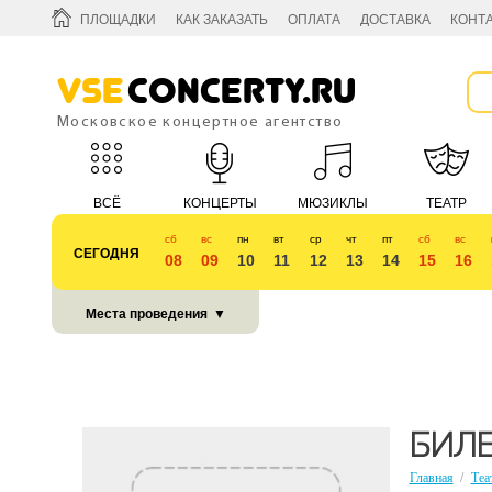
ПЛОЩАДКИ
КАК ЗАКАЗАТЬ
ОПЛАТА
ДОСТАВКА
КОНТ
Vse
Concerty.ru
Московское концертное агентство
ВСЁ
КОНЦЕРТЫ
МЮЗИКЛЫ
ТЕАТР
сб
вс
пн
вт
ср
чт
пт
сб
вс
СЕГОДНЯ
08
09
10
11
12
13
14
15
16
КУБОК 2018
Места проведения
▼
БИЛЕ
Главная
/
Теа