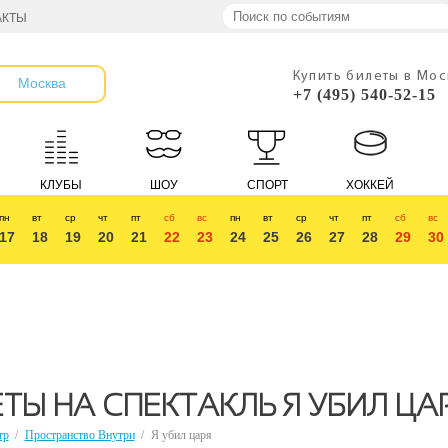
АКТЫ
Купить билеты в Мо
Москва
+7 (495) 540-52-15
КЛУБЫ
ШОУ
СПОРТ
ХОККЕЙ
пн
вт
ср
чт
пт
сб
вс
пн
вт
ср
чт
пт
сб
вс
17
18
19
20
21
22
23
24
25
26
27
28
29
30
ТЫ НА СПЕКТАКЛЬ Я УБИЛ ЦА
тр
/
Пространство Внутри
/
Я убил царя