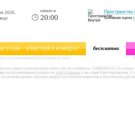
начало в
Пространство 
я 2026,
20:00
верг
Основная сцена
с
и отзыв - учавствуй в конкурсе
бесплатно
урс на лучший комментарий/отзыв на сайте
К
елать заказ позвонив нам в агентство по телефону +7(495)540-52-15 и наши
явку на бронирование онлайн на
этой странице
и мы сами Вам перезвоним. У 
по лучшим ценам, система скидок постоянным клиентам и бесплатная доставк