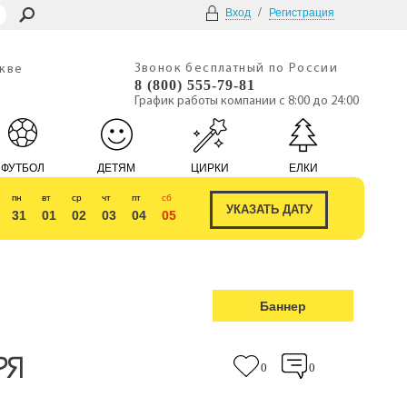
/
Вход
Регистрация
Звонок бесплатный по России
скве
8 (800) 555-79-81
График работы компании с 8:00 до 24:00
ФУТБОЛ
ДЕТЯМ
ЦИРКИ
ЕЛКИ
пн
вт
ср
чт
пт
сб
31
01
02
03
04
05
Баннер
РЯ
0
0