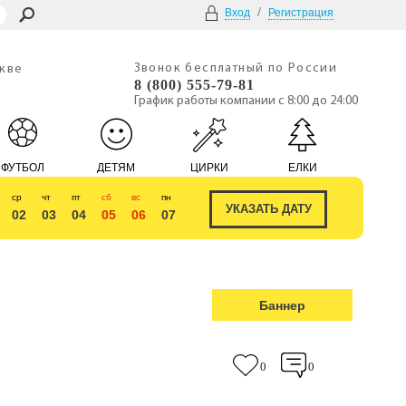
/
Вход
Регистрация
Звонок бесплатный по России
скве
8 (800) 555-79-81
График работы компании с 8:00 до 24:00
ФУТБОЛ
ДЕТЯМ
ЦИРКИ
ЕЛКИ
ср
чт
пт
сб
вс
пн
02
03
04
05
06
07
Баннер
0
0