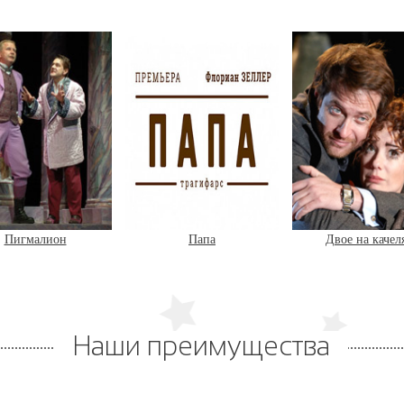
Пигмалион
Папа
Двое на качел
Наши преимущества