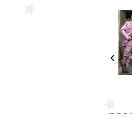
Папа
Двое на качелях