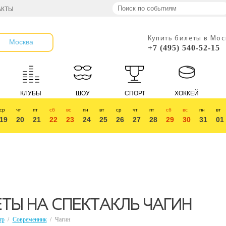
АКТЫ
Купить билеты в Мо
Москва
+7 (495) 540-52-15
КЛУБЫ
ШОУ
СПОРТ
ХОККЕЙ
ср
чт
пт
сб
вс
пн
вт
ср
чт
пт
сб
вс
пн
вт
19
20
21
22
23
24
25
26
27
28
29
30
31
01
ТЫ НА СПЕКТАКЛЬ ЧАГИН
тр
/
Современник
/
Чагин