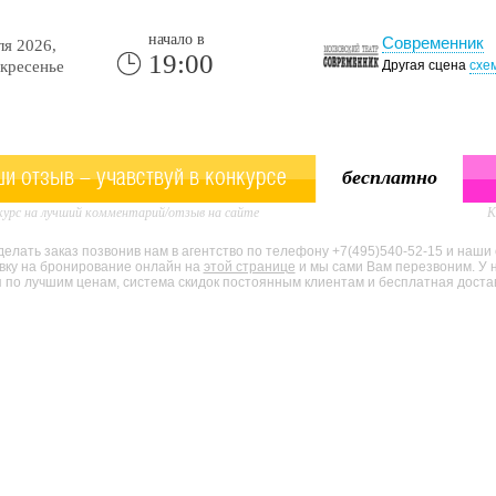
начало в
Современник
я 2026,
19:00
кресенье
Другая сцена
схе
и отзыв - учавствуй в конкурсе
бесплатно
урс на лучший комментарий/отзыв на сайте
К
елать заказ позвонив нам в агентство по телефону +7(495)540-52-15 и наши
явку на бронирование онлайн на
этой странице
и мы сами Вам перезвоним. У 
по лучшим ценам, система скидок постоянным клиентам и бесплатная доставк