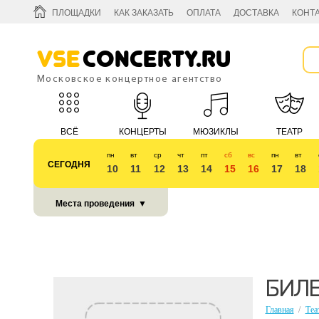
ПЛОЩАДКИ
КАК ЗАКАЗАТЬ
ОПЛАТА
ДОСТАВКА
КОНТ
Vse
Concerty.ru
Московское концертное агентство
ВСЁ
КОНЦЕРТЫ
МЮЗИКЛЫ
ТЕАТР
пн
вт
ср
чт
пт
сб
вс
пн
вт
СЕГОДНЯ
10
11
12
13
14
15
16
17
18
КУБОК 2018
Места проведения
▼
БИЛЕ
Главная
/
Теа