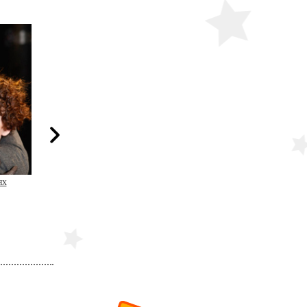
ях
Пигмалион