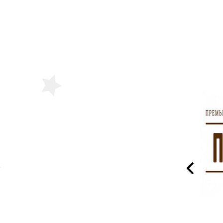
Двое на качелях
Пигмалион