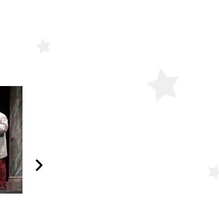
Папа
Двое на качелях