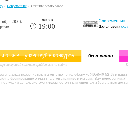
тр
/
Современник
/
Спешите делать добро
начало в
Современник
тября 2026,
19:00
рник
Другая сцена
схе
и отзыв - учавствуй в конкурсе
бесплатно
урс на лучший комментарий/отзыв на сайте
К
елать заказ позвонив нам в агентство по телефону +7(495)540-52-15 и наши
явку на бронирование онлайн на
этой странице
и мы сами Вам перезвоним. У 
по лучшим ценам, система скидок постоянным клиентам и бесплатная доставк