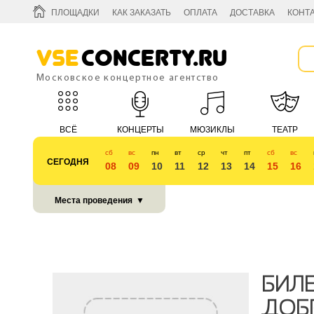
ПЛОЩАДКИ
КАК ЗАКАЗАТЬ
ОПЛАТА
ДОСТАВКА
КОНТ
Vse
Concerty.ru
Московское концертное агентство
ВСЁ
КОНЦЕРТЫ
МЮЗИКЛЫ
ТЕАТР
сб
вс
пн
вт
ср
чт
пт
сб
вс
СЕГОДНЯ
08
09
10
11
12
13
14
15
16
КУБОК 2018
Места проведения
▼
БИЛЕ
ДОБ