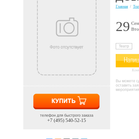
Главная
/
Теа
29
Сен
Вто
Театр
Напиш
Конк
Вы можете сд
оставить за
мероприятия 
телефон для быстрого заказа
+7 (495) 540-52-15