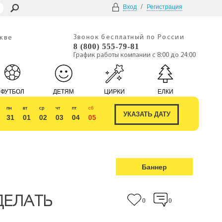
/
Вход
Регистрация
Звонок бесплатный по России
скве
8 (800) 555-79-81
График работы компании с 8:00 до 24:00
ФУТБОЛ
ДЕТЯМ
ЦИРКИ
ЕЛКИ
пн
вт
ср
чт
пт
сб
31
01
02
03
04
05
Баннер
ДЕЛАТЬ
0
0