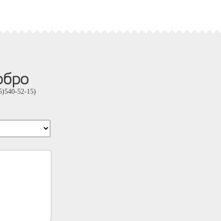
обро
)540-52-15)