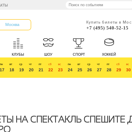
АКТЫ
Купить билеты в Мо
Москва
+7 (495) 540-52-15
КЛУБЫ
ШОУ
СПОРТ
ХОККЕЙ
пн
вт
ср
чт
пт
сб
вс
пн
вт
ср
чт
пт
сб
вс
17
18
19
20
21
22
23
24
25
26
27
28
29
30
ТЫ НА СПЕКТАКЛЬ СПЕШИТЕ 
РО