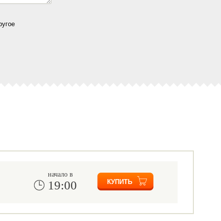
ругое
начало в
19:00