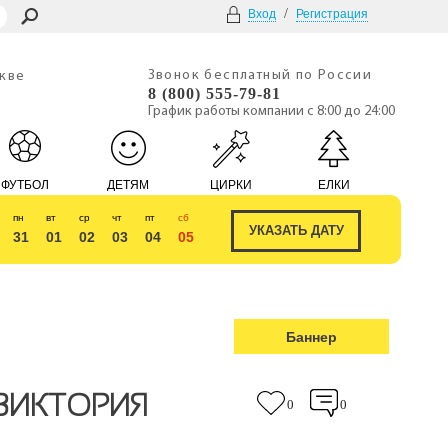
/
Вход
Регистрация
Звонок бесплатный по России
скве
8 (800) 555-79-81
График работы компании с 8:00 до 24:00
ФУТБОЛ
ДЕТЯМ
ЦИРКИ
ЕЛКИ
пн
вт
ср
чт
пт
сб
31
01
02
03
04
05
Баннер
 ВИКТОРИЯ
0
0