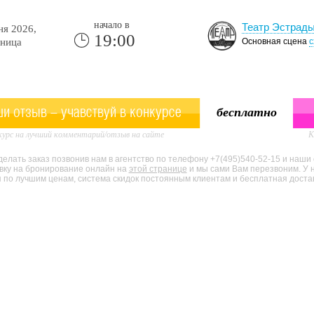
начало в
Театр Эстрад
я 2026,
19:00
ница
Основная сцена
с
и отзыв - учавствуй в конкурсе
бесплатно
урс на лучший комментарий/отзыв на сайте
К
елать заказ позвонив нам в агентство по телефону +7(495)540-52-15 и наши
явку на бронирование онлайн на
этой странице
и мы сами Вам перезвоним. У 
по лучшим ценам, система скидок постоянным клиентам и бесплатная доставк