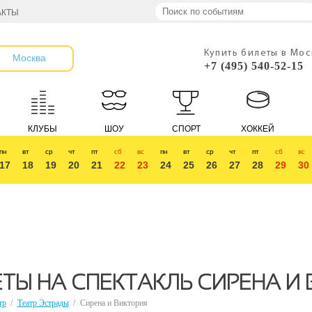
АКТЫ
Купить билеты в Мо
Москва
+7 (495) 540-52-15
КЛУБЫ
ШОУ
СПОРТ
ХОККЕЙ
пн
вт
ср
чт
пт
сб
вс
пн
вт
ср
чт
пт
сб
вс
17
18
19
20
21
22
23
24
25
26
27
28
29
30
ТЫ НА СПЕКТАКЛЬ СИРЕНА И
тр
/
Театр Эстрады
/
Сирена и Виктория