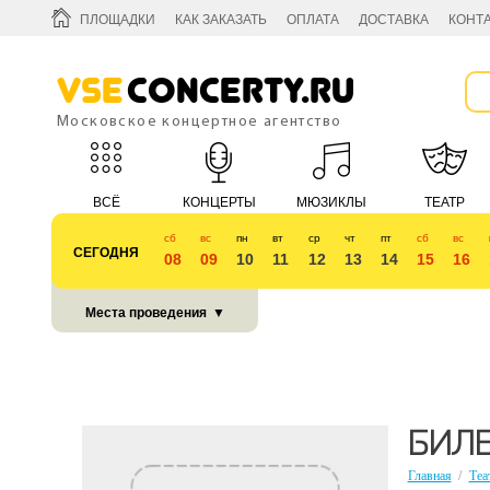
ПЛОЩАДКИ
КАК ЗАКАЗАТЬ
ОПЛАТА
ДОСТАВКА
КОНТ
Vse
Concerty.ru
Московское концертное агентство
ВСЁ
КОНЦЕРТЫ
МЮЗИКЛЫ
ТЕАТР
сб
вс
пн
вт
ср
чт
пт
сб
вс
СЕГОДНЯ
08
09
10
11
12
13
14
15
16
КУБОК 2018
Места проведения
▼
БИЛЕ
Главная
/
Теа