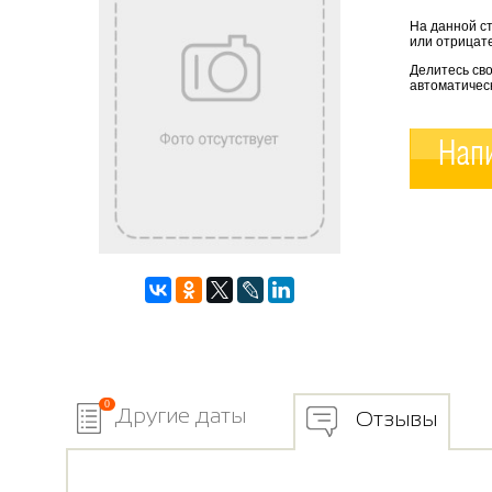
На данной с
или отрицате
Делитесь св
автоматичес
Напи
0
Другие даты
Отзывы