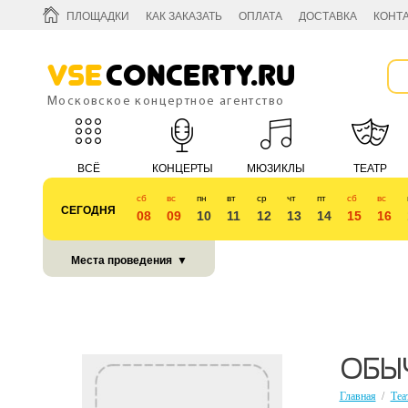
ПЛОЩАДКИ
КАК ЗАКАЗАТЬ
ОПЛАТА
ДОСТАВКА
КОНТ
Vse
Concerty.ru
Московское концертное агентство
ВСЁ
КОНЦЕРТЫ
МЮЗИКЛЫ
ТЕАТР
сб
вс
пн
вт
ср
чт
пт
сб
вс
СЕГОДНЯ
08
09
10
11
12
13
14
15
16
КУБОК 2018
Места проведения
▼
ОБЫЧ
Главная
/
Теа