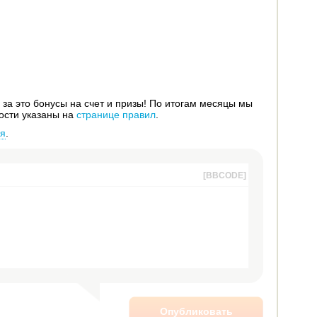
за это бонусы на счет и призы! По итогам месяцы мы
ости указаны на
странице правил
.
ся
.
[BBCODE]