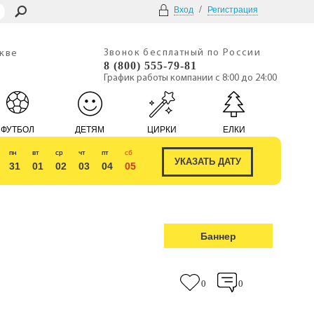
/
Вход
Регистрация
Звонок бесплатный по России
скве
8 (800) 555-79-81
График работы компании с 8:00 до 24:00
ФУТБОЛ
ДЕТЯМ
ЦИРКИ
ЕЛКИ
пн
вт
ср
чт
пт
сб
31
01
02
03
04
05
Баннер
0
0