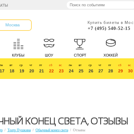
АКТЫ
Купить билеты в Мо
Москва
+7 (495) 540-52-15
КЛУБЫ
ШОУ
СПОРТ
ХОККЕЙ
пн
вт
ср
чт
пт
сб
вс
пн
вт
ср
чт
пт
сб
вс
17
18
19
20
21
22
23
24
25
26
27
28
29
30
НЫЙ КОНЕЦ СВЕТА, ОТЗЫВЫ
тр
/
Театр Пушкина
/
Обычный конец света
/
Отзывы