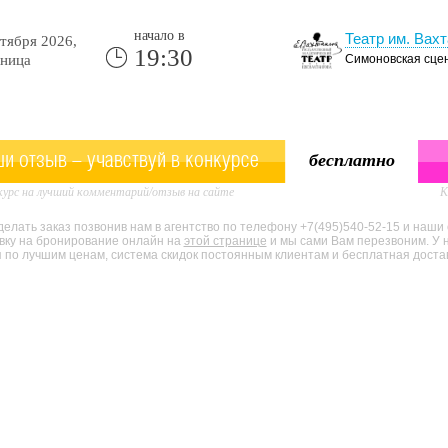
начало в
Театр им. Вахт
тября 2026,
19:30
ница
Симоновская сце
и отзыв - учавствуй в конкурсе
бесплатно
урс на лучший комментарий/отзыв на сайте
К
елать заказ позвонив нам в агентство по телефону +7(495)540-52-15 и наши
явку на бронирование онлайн на
этой странице
и мы сами Вам перезвоним. У 
по лучшим ценам, система скидок постоянным клиентам и бесплатная доставк