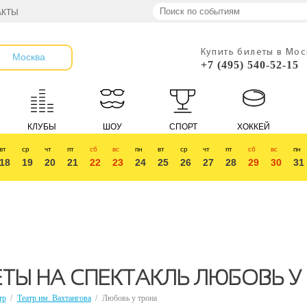
АКТЫ
Купить билеты в Мо
Москва
+7 (495) 540-52-15
КЛУБЫ
ШОУ
СПОРТ
ХОККЕЙ
вт
ср
чт
пт
сб
вс
пн
вт
ср
чт
пт
сб
вс
пн
18
19
20
21
22
23
24
25
26
27
28
29
30
31
ТЫ НА СПЕКТАКЛЬ ЛЮБОВЬ У
тр
/
Театр им. Вахтангова
/
Любовь у трона