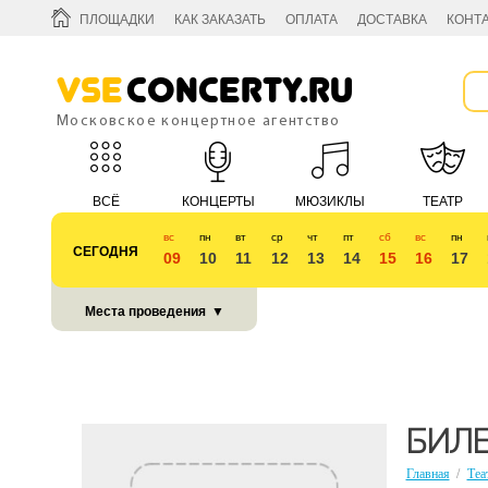
ПЛОЩАДКИ
КАК ЗАКАЗАТЬ
ОПЛАТА
ДОСТАВКА
КОНТ
Vse
Concerty.ru
Московское концертное агентство
ВСЁ
КОНЦЕРТЫ
МЮЗИКЛЫ
ТЕАТР
вс
пн
вт
ср
чт
пт
сб
вс
пн
СЕГОДНЯ
09
10
11
12
13
14
15
16
17
КУБОК 2018
Места проведения
▼
БИЛЕ
Главная
/
Теа