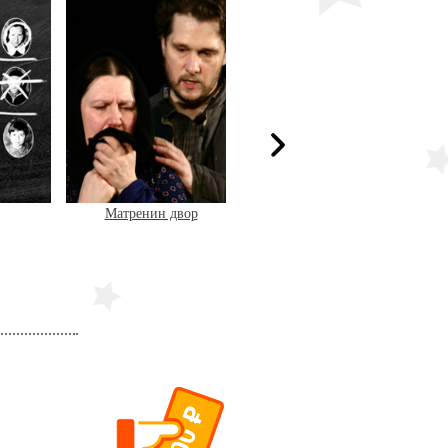
Матренин двор
Неосторожная актриса