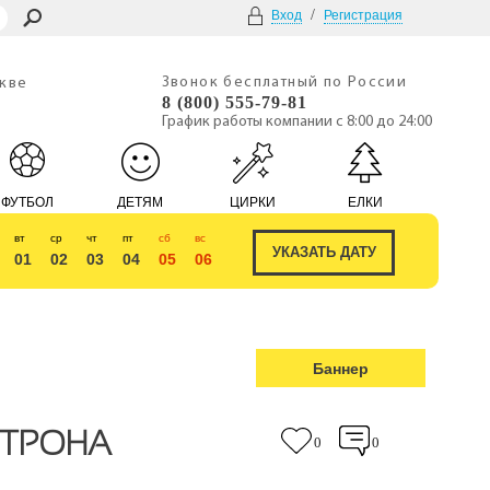
/
Вход
Регистрация
Звонок бесплатный по России
скве
8 (800) 555-79-81
График работы компании с 8:00 до 24:00
ФУТБОЛ
ДЕТЯМ
ЦИРКИ
ЕЛКИ
вт
ср
чт
пт
сб
вс
01
02
03
04
05
06
Баннер
 ТРОНА
0
0