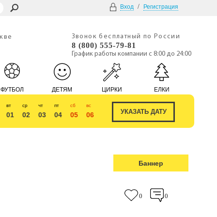
/
Вход
Регистрация
Звонок бесплатный по России
скве
8 (800) 555-79-81
График работы компании с 8:00 до 24:00
ФУТБОЛ
ДЕТЯМ
ЦИРКИ
ЕЛКИ
вт
ср
чт
пт
сб
вс
01
02
03
04
05
06
Баннер
0
0