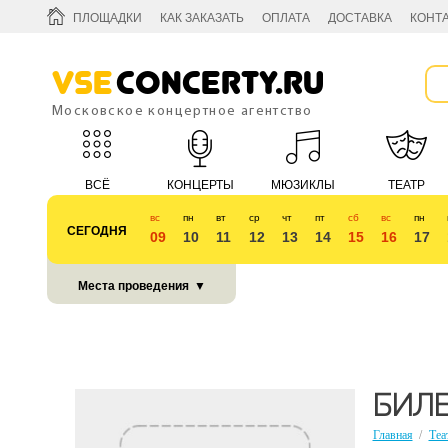
ПЛОЩАДКИ
КАК ЗАКАЗАТЬ
ОПЛАТА
ДОСТАВКА
КОНТ
Vse
Concerty.ru
Московское концертное агентство
ВСЁ
КОНЦЕРТЫ
МЮЗИКЛЫ
ТЕАТР
вс
пн
вт
ср
чт
пт
сб
вс
пн
СЕГОДНЯ
09
10
11
12
13
14
15
16
17
КУБОК 2018
Места проведения
▼
БИЛЕ
Главная
/
Теа