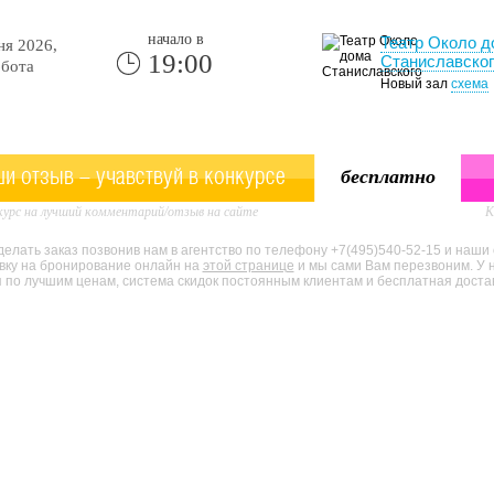
начало в
Театр Около д
я 2026,
19:00
Станиславског
бота
Новый зал
схема
и отзыв - учавствуй в конкурсе
бесплатно
урс на лучший комментарий/отзыв на сайте
К
елать заказ позвонив нам в агентство по телефону +7(495)540-52-15 и наши
явку на бронирование онлайн на
этой странице
и мы сами Вам перезвоним. У 
по лучшим ценам, система скидок постоянным клиентам и бесплатная доставк