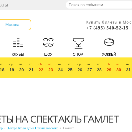
АКТЫ
Купить билеты в Мо
Москва
+7 (495) 540-52-15
КЛУБЫ
ШОУ
СПОРТ
ХОККЕЙ
вт
ср
чт
пт
сб
вс
пн
вт
ср
чт
пт
сб
вс
пн
18
19
20
21
22
23
24
25
26
27
28
29
30
31
ТЫ НА СПЕКТАКЛЬ ГАМЛЕТ
тр
/
Театр Около дома Станиславского
/
Гамлет