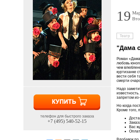
19
Мар
Вто
Театр
"Дама с
Роман «Дама
любовь юного
чем влюблен
куртизанке с
вести себя т
смерти очар
Надо замети
известность.
запретом из-
Но когда пос
Кроме того, 
телефон для быстрого заказа
Доста
+7 (495) 540-52-15
Заказ
Вас ж
Оплат
Вдобавок по 