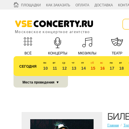
ПЛОЩАДКИ
КАК ЗАКАЗАТЬ
ОПЛАТА
ДОСТАВКА
КОНТ
Vse
Concerty.ru
Московское концертное агентство
ВСЁ
КОНЦЕРТЫ
МЮЗИКЛЫ
ТЕАТР
пн
вт
ср
чт
пт
сб
вс
пн
вт
СЕГОДНЯ
10
11
12
13
14
15
16
17
18
КУБОК 2018
Места проведения
▼
БИЛЕ
Главная
/
Теа