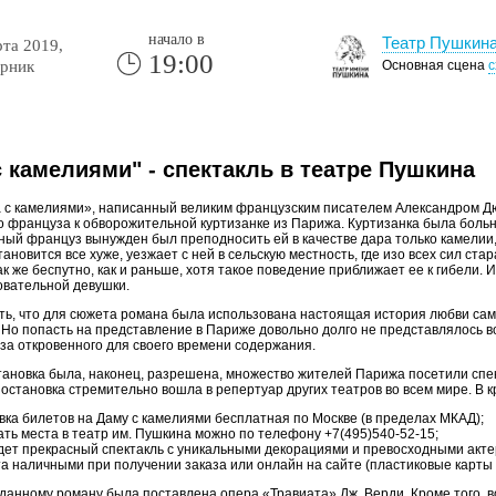
начало в
Театр Пушкин
та 2019,
19:00
рник
Основная сцена
с
 камелиями" - спектакль в театре Пушкина
 с камелиями», написанный великим французским писателем Александром Дюма
 француза к обворожительной куртизанке из Парижа. Куртизанка была больна 
ный француз вынужден был преподносить ей в качестве дара только камелии,
тановится все хуже, уезжает с ней в сельскую местность, где изо всех сил ста
ак же беспутно, как и раньше, хотя такое поведение приближает ее к гибели.
овательной девушки.
ть, что для сюжета романа была использована настоящая история любви сам
 Но попасть на представление в Париже довольно долго не представлялось 
за откровенного для своего времени содержания.
тановка была, наконец, разрешена, множество жителей Парижа посетили спе
постановка стремительно вошла в репертуар других театров во всем мире. В 
вка билетов на Даму с камелиями бесплатная по Москве (в пределах МКАД);
ать места в театр им. Пушкина можно по телефону +7(495)540-52-15;
дет прекрасный спектакль с уникальными декорациями и превосходными акте
а наличными при получении заказа или онлайн на сайте (пластиковые карты V
данному роману была поставлена опера «Травиата» Дж. Верди. Кроме того, в