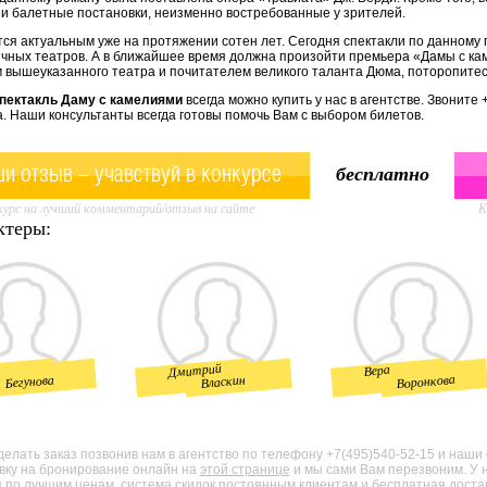
и балетные постановки, неизменно востребованные у зрителей.
ся актуальным уже на протяжении сотен лет. Сегодня спектакли по данному 
ичных театров. А в ближайшее время должна произойти премьера «Дамы с кам
 вышеуказанного театра и почитателем великого таланта Дюма, поторопитес
пектакль Даму с камелиями
всегда можно купить у нас в агентстве. Звоните
. Наши консультанты всегда готовы помочь Вам с выбором билетов.
и отзыв - учавствуй в конкурсе
бесплатно
урс на лучший комментарий/отзыв на сайте
К
ктеры:
Дмитрий
а
Вера
Воронкова
Бегунова
Власкин
елать заказ позвонив нам в агентство по телефону +7(495)540-52-15 и наши
явку на бронирование онлайн на
этой странице
и мы сами Вам перезвоним. У 
по лучшим ценам, система скидок постоянным клиентам и бесплатная доставк