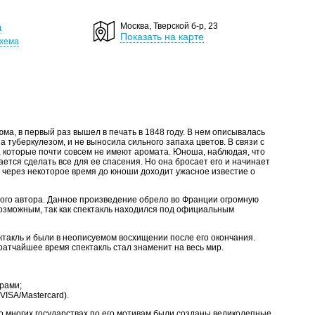
а
Москва, Тверской б-р, 23
Показать на карте
хема
, в первый раз вышел в печать в 1848 году. В нем описывалась
туберкулезом, и не выносила сильного запаха цветов. В связи с
 которые почти совсем не имеют аромата. Юноша, наблюдая, что
рается сделать все для ее спасения. Но она бросает его и начинает
 И через некоторое время до юноши доходит ужасное известие о
ого автора. Данное произведение обрело во Франции огромную
возможным, так как спектакль находился под официальным
ктакль и были в неописуемом восхищении после его окончания.
кратчайшее время спектакль стал знаменит на весь мир.
рами;
ISA/Mastercard).
о многих государствах по его мотивам были созданы великолепные