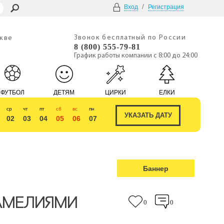
/
Вход
Регистрация
Звонок бесплатный по России
скве
8 (800) 555-79-81
График работы компании с 8:00 до 24:00
ФУТБОЛ
ДЕТЯМ
ЦИРКИ
ЕЛКИ
ср
чт
пт
сб
вс
пн
02
03
04
05
06
07
Баннер
КАМЕЛИЯМИ
0
0