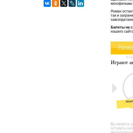
кинофильмы 
Роман остает
так и загран
завсегдатаем
Билеты на с
нашего сайта
Напиш
Конк
Играют а
Андрей
Антон
Анн
Феоктистов
Сухов
Вы можете сд
оставить за
мероприятия 