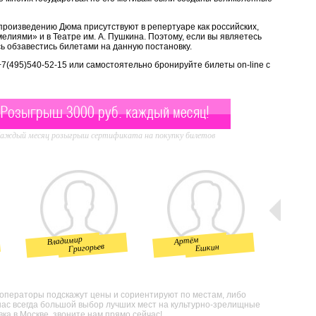
произведению Дюма присутствуют в репертуаре как российских,
елиями» и в Театре им. А. Пушкина. Поэтому, если вы являетесь
ь обзавестись билетами на данную постановку.
 +7(495)540-52-15 или самостоятельно бронируйте билеты on-line с
Розыгрыш 3000 руб. каждый месяц!
аждый месяц розыгрыш сертификата на покупку билетов
Владимир
Артём
Инн
Григорьев
Ешкин
 операторы подскажут цены и сориентируют по местам, либо
нас всегда большой выбор лучших мест на культурно-зрелищные
а в Москве, звоните нам прямо сейчас!