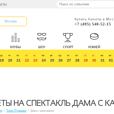
АКТЫ
Купить билеты в Мо
Москва
+7 (495) 540-52-15
КЛУБЫ
ШОУ
СПОРТ
ХОККЕЙ
ср
чт
пт
сб
вс
пн
вт
ср
чт
пт
сб
вс
пн
вт
19
20
21
22
23
24
25
26
27
28
29
30
31
01
ТЫ НА СПЕКТАКЛЬ ДАМА С 
тр
/
Театр Пушкина
/
Дама с камелиями