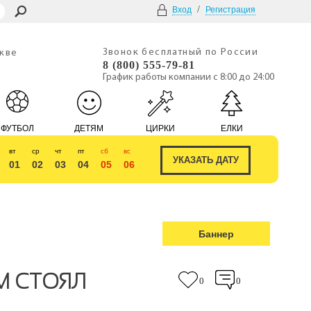
/
Вход
Регистрация
Звонок бесплатный по России
скве
8 (800) 555-79-81
График работы компании с 8:00 до 24:00
ФУТБОЛ
ДЕТЯМ
ЦИРКИ
ЕЛКИ
вт
ср
чт
пт
сб
вс
01
02
03
04
05
06
Баннер
М СТОЯЛ
0
0