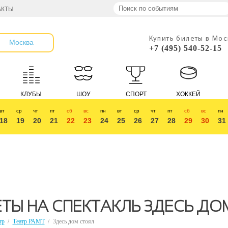
АКТЫ
Купить билеты в Мо
Москва
+7 (495) 540-52-15
КЛУБЫ
ШОУ
СПОРТ
ХОККЕЙ
вт
ср
чт
пт
сб
вс
пн
вт
ср
чт
пт
сб
вс
пн
18
19
20
21
22
23
24
25
26
27
28
29
30
31
ТЫ НА СПЕКТАКЛЬ ЗДЕСЬ ДО
тр
/
Театр РАМТ
/
Здесь дом стоял