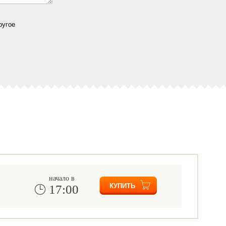
ругое
начало в
17:00