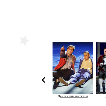
ера
Денискины рассказы
Кролик Эдвард