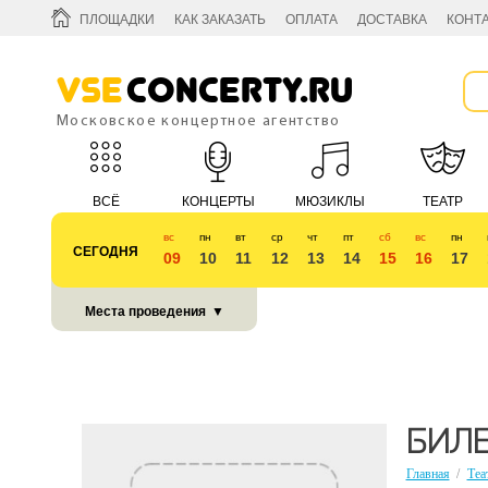
ПЛОЩАДКИ
КАК ЗАКАЗАТЬ
ОПЛАТА
ДОСТАВКА
КОНТ
Vse
Concerty.ru
Московское концертное агентство
ВСЁ
КОНЦЕРТЫ
МЮЗИКЛЫ
ТЕАТР
вс
пн
вт
ср
чт
пт
сб
вс
пн
СЕГОДНЯ
09
10
11
12
13
14
15
16
17
КУБОК 2018
Места проведения
▼
БИЛЕ
Главная
/
Теа