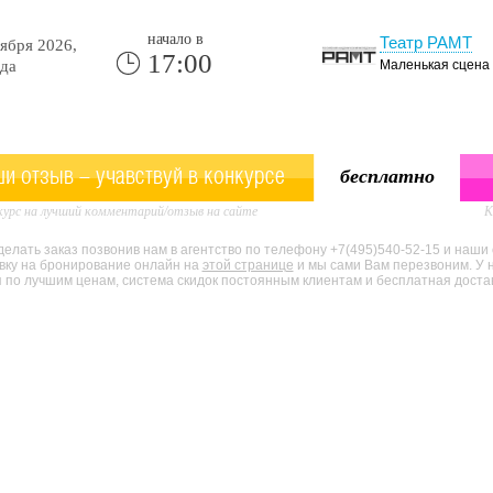
начало в
Театр РАМТ
ября 2026,
17:00
да
Маленькая сцена
и отзыв - учавствуй в конкурсе
бесплатно
урс на лучший комментарий/отзыв на сайте
К
елать заказ позвонив нам в агентство по телефону +7(495)540-52-15 и наши
явку на бронирование онлайн на
этой странице
и мы сами Вам перезвоним. У 
по лучшим ценам, система скидок постоянным клиентам и бесплатная доставк