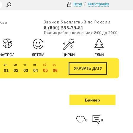
/
Вход
Регистрация
Звонок бесплатный по России
скве
8 (800) 555-79-81
График работы компании с 8:00 до 24:00
ФУТБОЛ
ДЕТЯМ
ЦИРКИ
ЕЛКИ
вт
ср
чт
пт
сб
вс
01
02
03
04
05
06
Баннер
0
0