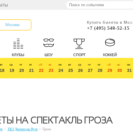
АКТЫ
Купить билеты в Мо
Москва
+7 (495) 540-52-15
КЛУБЫ
ШОУ
СПОРТ
ХОККЕЙ
вт
ср
чт
пт
сб
вс
пн
вт
ср
чт
пт
сб
вс
пн
18
19
20
21
22
23
24
25
26
27
28
29
30
31
ТЫ НА СПЕКТАКЛЬ ГРОЗА
тр
/
ТКЗ Дворец на Яузе
/
Гроза