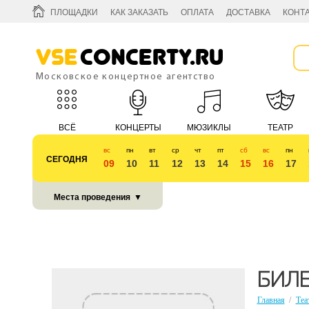
ПЛОЩАДКИ
КАК ЗАКАЗАТЬ
ОПЛАТА
ДОСТАВКА
КОНТ
Vse
Concerty.ru
Московское концертное агентство
ВСЁ
КОНЦЕРТЫ
МЮЗИКЛЫ
ТЕАТР
вс
пн
вт
ср
чт
пт
сб
вс
пн
СЕГОДНЯ
09
10
11
12
13
14
15
16
17
КУБОК 2018
Места проведения
▼
БИЛЕ
Главная
/
Теа