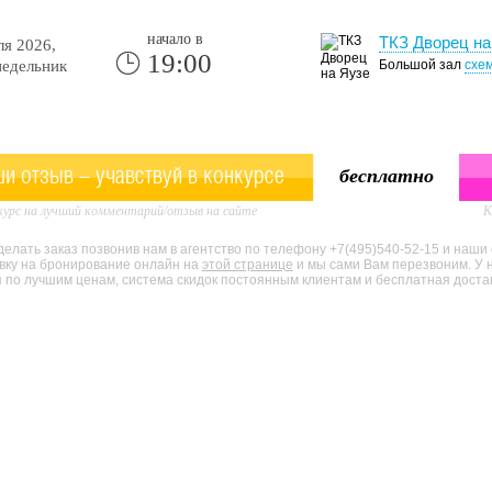
начало в
ТКЗ Дворец на
я 2026,
19:00
едельник
Большой зал
схе
и отзыв - учавствуй в конкурсе
бесплатно
урс на лучший комментарий/отзыв на сайте
К
елать заказ позвонив нам в агентство по телефону +7(495)540-52-15 и наши
явку на бронирование онлайн на
этой странице
и мы сами Вам перезвоним. У 
по лучшим ценам, система скидок постоянным клиентам и бесплатная доставк