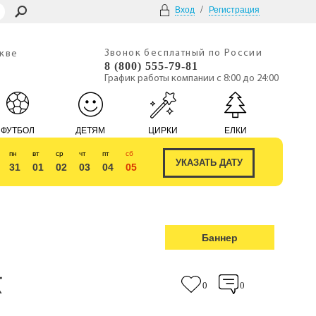
/
Вход
Регистрация
Звонок бесплатный по России
скве
8 (800) 555-79-81
График работы компании с 8:00 до 24:00
ФУТБОЛ
ДЕТЯМ
ЦИРКИ
ЕЛКИ
пн
вт
ср
чт
пт
сб
31
01
02
03
04
05
Баннер
К
0
0