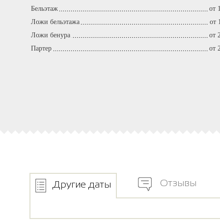
Бельэтаж
от 
Ложи бельэтажа
от 
Ложи бенура
от 
Партер
от 
Отзывы
Другие даты