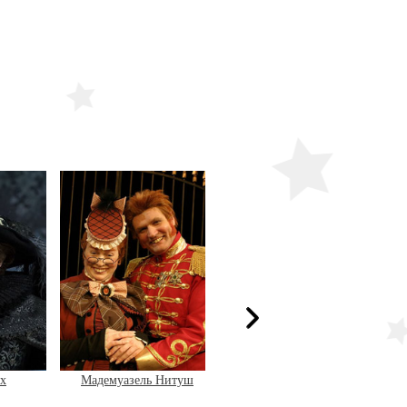
ах
Мадемуазель Нитуш
Люся Признание в любви