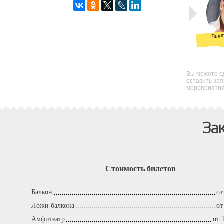
Валерий
Вик
Юрий
Шлыков
Ушаков
Вы можете сд
оставить за
мероприятия 
За
Стоимость билетов
Балкон
от
Ложи балкона
от
Амфитеатр
от 