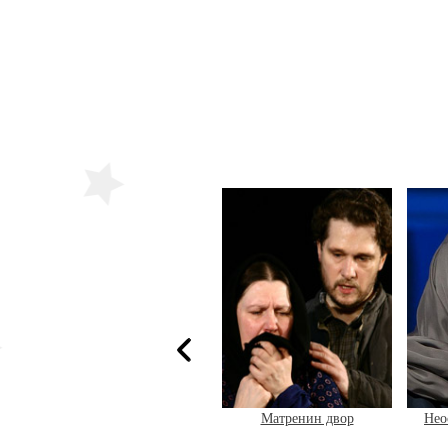
Наш класс
Матренин двор
Нео