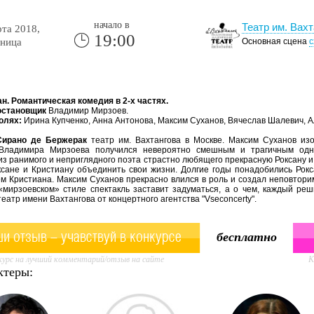
начало в
Театр им. Вахт
та 2018,
19:00
ница
Основная сцена
с
н. Романтическая комедия в 2-х частях.
остановщик
Владимир Мирзоев.
олях:
Ирина Купченко, Анна Антонова, Максим Суханов, Вячеслав Шалевич, А
Сирано де Бержерак
театр им. Вахтангова в Москве. Максим Суханов изо
 Владимира Мирзоева получился невероятно смешным и трагичным одно
из ранимого и неприглядного поэта страстно любящего прекрасную Роксану и
ксане и Кристиану объединить свои жизни. Долгие годы понадобились Рок
ем Кристиана. Максим Суханов прекрасно влился в роль и создал неповтор
«мирзоевском» стиле спектакль заставит задуматься, а о чем, каждый реш
театр имени Вахтангова от концертного агентства "Vseconcerty".
и отзыв - учавствуй в конкурсе
бесплатно
урс на лучший комментарий/отзыв на сайте
К
ктеры: