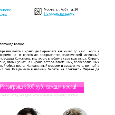
ангова
Москва, ул. Арбат, д. 26
Показать на карте
хема
лександр Кознов.
бразил поэта Сирано де Бержерака как никто до него. Герой в
временно. В спектакле раскрывается классический любовный
 красавца Кристиана, в которого влюблена сама красавица. Сирано
сане, чтобы узнать в Сирано автора пламенных, преисполненных
имый образ поэта. Наполненный юмором и смехом, исполненный в
ит сам. Всегда есть в наличии
билеты на спектакль Сирано де
Розыгрыш 3000 руб. каждый месяц!
аждый месяц розыгрыш сертификата на покупку билетов