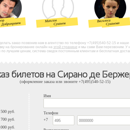
Василиса
Максим
тор
Добронравов
Суханова
Суханов
елать заказ позвонив нам в агентство по телефону +7(495)540-52-15 и наши
явку на бронирование онлайн на
этой странице
и мы сами Вам перезвоним. У 
по лучшим ценам, система скидок постоянным клиентам и бесплатная доставк
каз билетов на Сирано де Берже
(оформление заказа или звоните +7(495)540-52-15)
Имя
 500 руб.
Телефон
 700 руб.
+7
1000 руб.