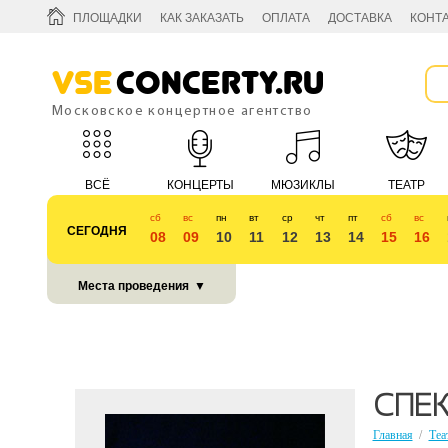
ПЛОЩАДКИ
КАК ЗАКАЗАТЬ
ОПЛАТА
ДОСТАВКА
КОНТ
Vse
Concerty.ru
Московское концертное агентство
ВСЁ
КОНЦЕРТЫ
МЮЗИКЛЫ
ТЕАТР
сб
вс
пн
вт
ср
чт
пт
сб
вс
СЕГОДНЯ
08
09
10
11
12
13
14
15
16
КУБОК 2018
Места проведения
▼
СПЕК
Главная
/
Теа