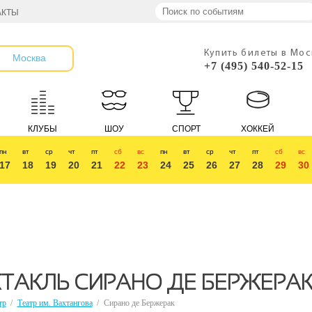
АКТЫ
Купить билеты в Мо
Москва
+7 (495) 540-52-15
КЛУБЫ
ШОУ
СПОРТ
ХОККЕЙ
пн
вт
ср
чт
пт
сб
вс
пн
вт
ср
чт
пт
сб
вс
17
18
19
20
21
22
23
24
25
26
27
28
29
30
ТАКЛЬ СИРАНО ДЕ БЕРЖЕРА
тр
/
Театр им. Вахтангова
/
Сирано де Бержерак