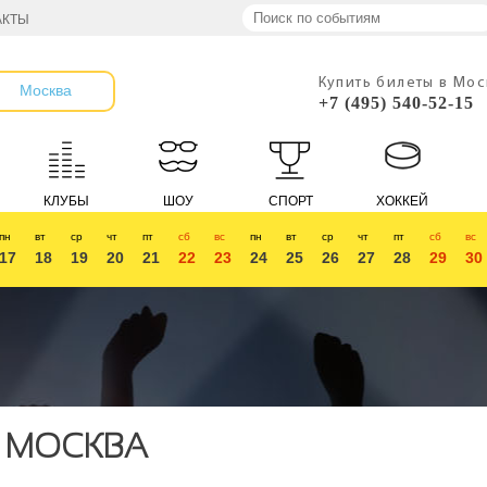
АКТЫ
Купить билеты в Мо
Москва
+7 (495) 540-52-15
КЛУБЫ
ШОУ
СПОРТ
ХОККЕЙ
пн
вт
ср
чт
пт
сб
вс
пн
вт
ср
чт
пт
сб
вс
17
18
19
20
21
22
23
24
25
26
27
28
29
30
, МОСКВА