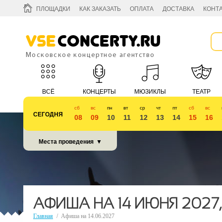
ПЛОЩАДКИ
КАК ЗАКАЗАТЬ
ОПЛАТА
ДОСТАВКА
КОНТ
Vse
Concerty.ru
Московское концертное агентство
ВСЁ
КОНЦЕРТЫ
МЮЗИКЛЫ
ТЕАТР
сб
вс
пн
вт
ср
чт
пт
сб
вс
СЕГОДНЯ
08
09
10
11
12
13
14
15
16
КУБОК 2018
Места проведения
▼
АФИША НА 14 ИЮНЯ 2027
Главная
/
Афиша на 14.06.2027