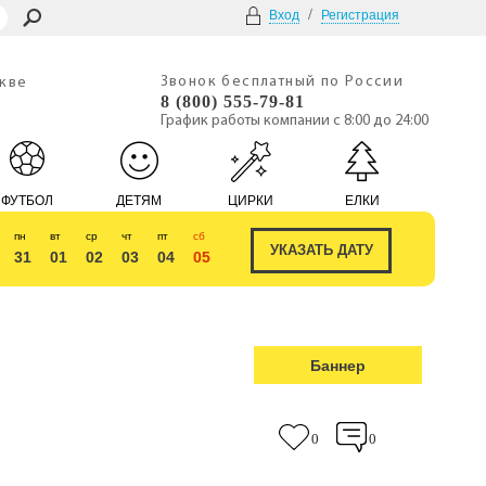
/
Вход
Регистрация
Звонок бесплатный по России
скве
8 (800) 555-79-81
График работы компании с 8:00 до 24:00
ФУТБОЛ
ДЕТЯМ
ЦИРКИ
ЕЛКИ
пн
вт
ср
чт
пт
сб
31
01
02
03
04
05
Баннер
0
0