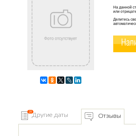
На данной с
или отрицате
Делитесь сво
автоматичес
Напи
20
Другие даты
Отзывы