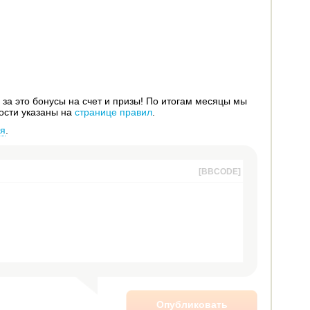
за это бонусы на счет и призы! По итогам месяцы мы
ости указаны на
странице правил
.
ся
.
[BBCODE]