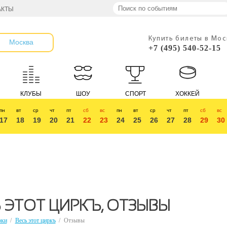
АКТЫ
Купить билеты в Мо
Москва
+7 (495) 540-52-15
КЛУБЫ
ШОУ
СПОРТ
ХОККЕЙ
пн
вт
ср
чт
пт
сб
вс
пн
вт
ср
чт
пт
сб
вс
17
18
19
20
21
22
23
24
25
26
27
28
29
30
 ЭТОТ ЦИРКЪ, ОТЗЫВЫ
рки
/
Весь этот циркъ
/
Отзывы