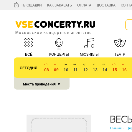
ПЛОЩАДКИ
КАК ЗАКАЗАТЬ
ОПЛАТА
ДОСТАВКА
КОНТ
Vse
Concerty.ru
Московское концертное агентство
ВСЁ
КОНЦЕРТЫ
МЮЗИКЛЫ
ТЕАТР
сб
вс
пн
вт
ср
чт
пт
сб
вс
СЕГОДНЯ
08
09
10
11
12
13
14
15
16
КУБОК 2018
Места проведения
▼
ВЕСЬ
Главная
/
Ци