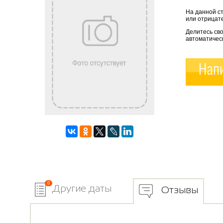
На данной с
или отрицате
Делитесь св
автоматичес
Напи
0
Другие даты
Отзывы