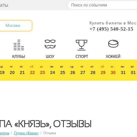
АКТЫ
Купить билеты в Мо
Москва
+7 (495) 540-52-15
КЛУБЫ
ШОУ
СПОРТ
ХОККЕЙ
ср
чт
пт
сб
вс
пн
вт
ср
чт
пт
сб
вс
пн
вт
19
20
21
22
23
24
25
26
27
28
29
30
31
01
ПА «КНЯЗЬ», ОТЗЫВЫ
церты
/
Группа «Князь»
/
Отзывы