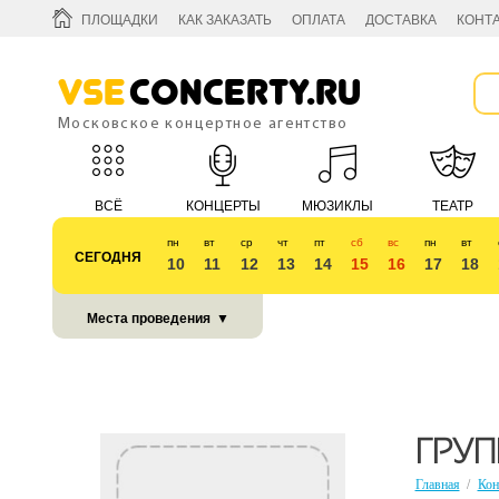
ПЛОЩАДКИ
КАК ЗАКАЗАТЬ
ОПЛАТА
ДОСТАВКА
КОНТ
Vse
Concerty.ru
Московское концертное агентство
ВСЁ
КОНЦЕРТЫ
МЮЗИКЛЫ
ТЕАТР
пн
вт
ср
чт
пт
сб
вс
пн
вт
СЕГОДНЯ
10
11
12
13
14
15
16
17
18
КУБОК 2018
Места проведения
▼
ГРУП
Главная
/
Кон