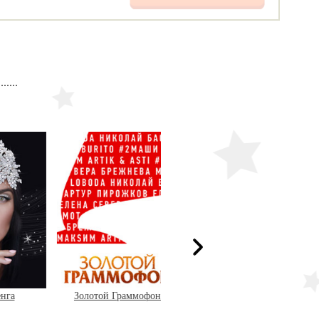
а
Золотой Граммофон
Филипп Киркоров