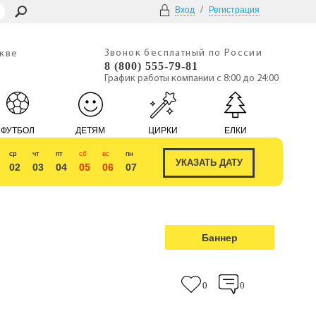
/
Вход
Регистрация
Звонок бесплатный по России
скве
8 (800) 555-79-81
График работы компании с 8:00 до 24:00
ФУТБОЛ
ДЕТЯМ
ЦИРКИ
ЕЛКИ
ср
чт
пт
сб
вс
пн
02
03
04
05
06
07
Баннер
0
0