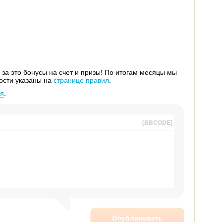
за это бонусы на счет и призы! По итогам месяцы мы
ости указаны на
странице правил
.
ся
.
[BBCODE]