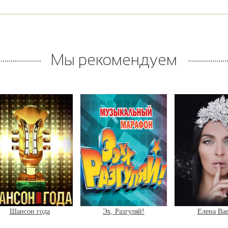
Мы рекомендуем
Шансон года
Эх, Разгуляй!
Елена Ваенг