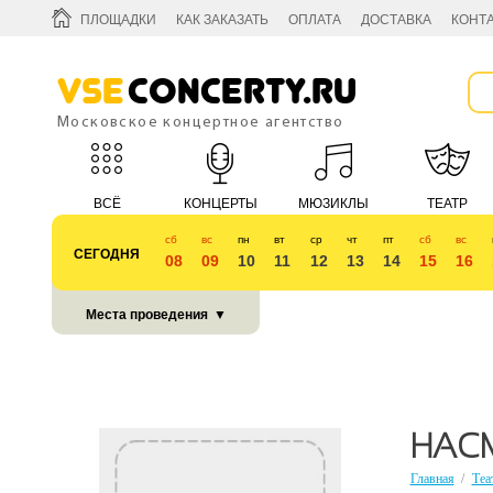
ПЛОЩАДКИ
КАК ЗАКАЗАТЬ
ОПЛАТА
ДОСТАВКА
КОНТ
Vse
Concerty.ru
Московское концертное агентство
ВСЁ
КОНЦЕРТЫ
МЮЗИКЛЫ
ТЕАТР
сб
вс
пн
вт
ср
чт
пт
сб
вс
СЕГОДНЯ
08
09
10
11
12
13
14
15
16
КУБОК 2018
Места проведения
▼
НАС
Главная
/
Теа