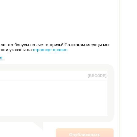
за это бонусы на счет и призы! По итогам месяцы мы
ости указаны на
странице правил
.
ся
.
[BBCODE]