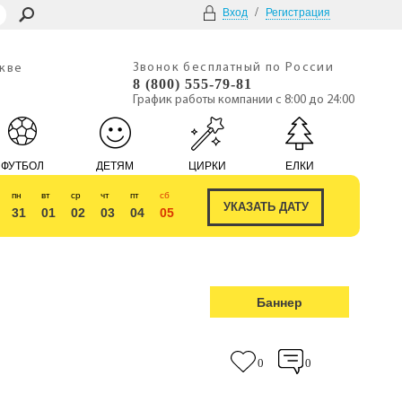
/
Вход
Регистрация
Звонок бесплатный по России
скве
8 (800) 555-79-81
График работы компании с 8:00 до 24:00
ФУТБОЛ
ДЕТЯМ
ЦИРКИ
ЕЛКИ
пн
вт
ср
чт
пт
сб
31
01
02
03
04
05
Баннер
0
0