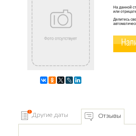
На данной с
или отрицате
Делитесь св
автоматичес
Напи
5
Другие даты
Отзывы