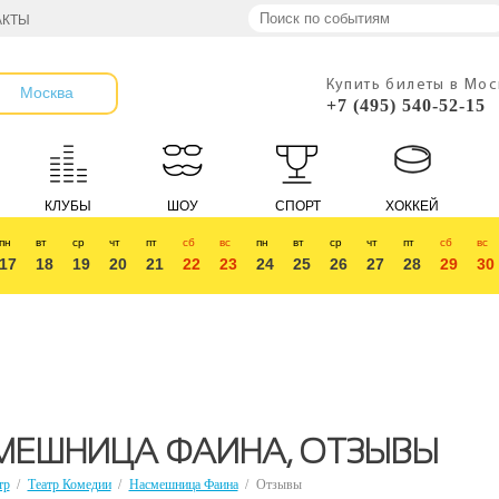
АКТЫ
Купить билеты в Мо
Москва
+7 (495) 540-52-15
КЛУБЫ
ШОУ
СПОРТ
ХОККЕЙ
пн
вт
ср
чт
пт
сб
вс
пн
вт
ср
чт
пт
сб
вс
17
18
19
20
21
22
23
24
25
26
27
28
29
30
МЕШНИЦА ФАИНА, ОТЗЫВЫ
тр
/
Театр Комедии
/
Насмешница Фаина
/
Отзывы