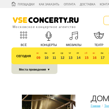
ПЛОЩАДКИ
КАК ЗАКАЗАТЬ
ОПЛАТА
ДОСТАВКА
КОНТ
Vse
Concerty.ru
Московское концертное агентство
ВСЁ
КОНЦЕРТЫ
МЮЗИКЛЫ
ТЕАТР
вс
пн
вт
ср
чт
пт
сб
вс
пн
СЕГОДНЯ
09
10
11
12
13
14
15
16
17
КУБОК 2018
Места проведения
▼
ДОМ,
Главная
/
Теа