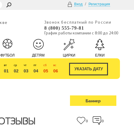
/
Вход
Регистрация
Звонок бесплатный по России
скве
8 (800) 555-79-81
График работы компании с 8:00 до 24:00
ФУТБОЛ
ДЕТЯМ
ЦИРКИ
ЕЛКИ
вт
ср
чт
пт
сб
вс
01
02
03
04
05
06
Баннер
 ОТЗЫВЫ
0
0