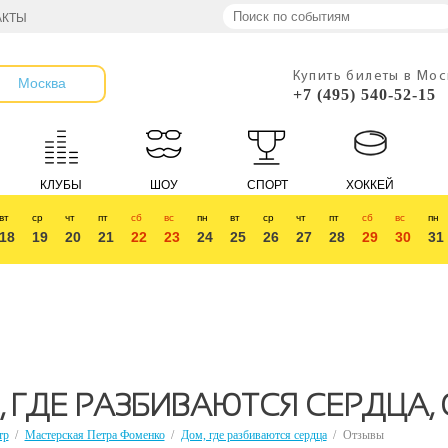
АКТЫ
Купить билеты в Мо
Москва
+7 (495) 540-52-15
КЛУБЫ
ШОУ
СПОРТ
ХОККЕЙ
вт
ср
чт
пт
сб
вс
пн
вт
ср
чт
пт
сб
вс
пн
18
19
20
21
22
23
24
25
26
27
28
29
30
31
 ГДЕ РАЗБИВАЮТСЯ СЕРДЦА,
тр
/
Мастерская Петра Фоменко
/
Дом, где разбиваются сердца
/
Отзывы