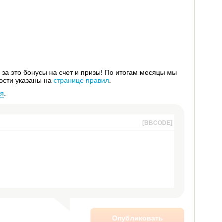
за это бонусы на счет и призы! По итогам месяцы мы
ости указаны на
странице правил
.
ся
.
[BBCODE]