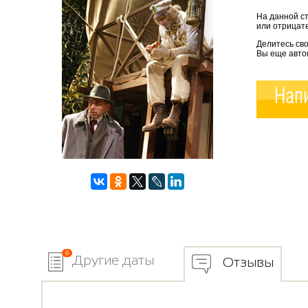
На данной с
или отрицате
Делитесь сво
Вы еще авто
Напи
0
Другие даты
Отзывы