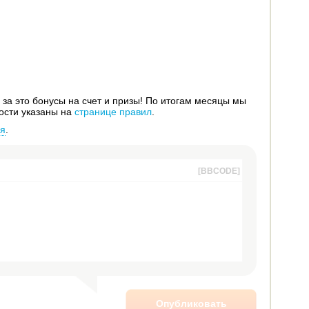
за это бонусы на счет и призы! По итогам месяцы мы
ости указаны на
странице правил
.
ся
.
[BBCODE]