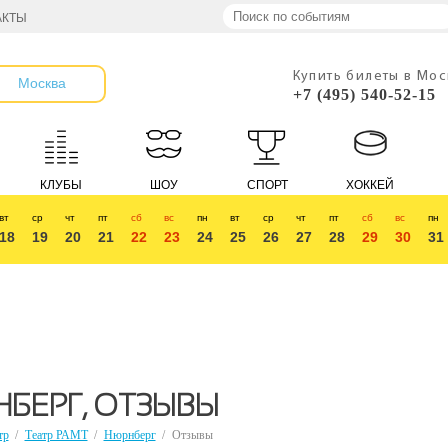
АКТЫ
Купить билеты в Мо
Москва
+7 (495) 540-52-15
КЛУБЫ
ШОУ
СПОРТ
ХОККЕЙ
вт
ср
чт
пт
сб
вс
пн
вт
ср
чт
пт
сб
вс
пн
18
19
20
21
22
23
24
25
26
27
28
29
30
31
БЕРГ, ОТЗЫВЫ
тр
/
Театр РАМТ
/
Нюрнберг
/
Отзывы