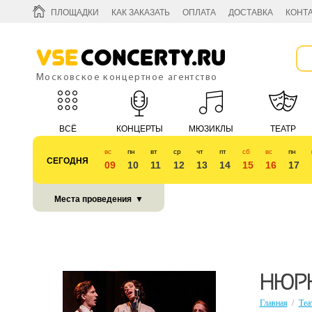
ПЛОЩАДКИ
КАК ЗАКАЗАТЬ
ОПЛАТА
ДОСТАВКА
КОНТ
Vse
Concerty.ru
Московское концертное агентство
ВСЁ
КОНЦЕРТЫ
МЮЗИКЛЫ
ТЕАТР
вс
пн
вт
ср
чт
пт
сб
вс
пн
СЕГОДНЯ
09
10
11
12
13
14
15
16
17
КУБОК 2018
Места проведения
▼
НЮРН
Главная
/
Теа