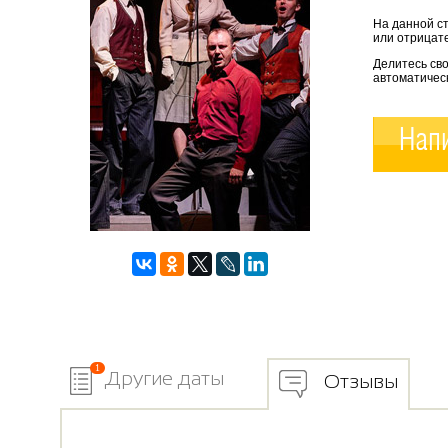
На данной с
или отрицате
Делитесь св
автоматичес
Напи
1
Другие даты
Отзывы