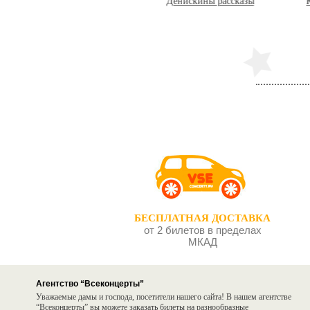
ера
Денискины рассказы
Кролик Эдвард
БЕСПЛАТНАЯ ДОСТАВКА
от 2 билетов в пределах
МКАД
Агентство “Всеконцерты”
Уважаемые дамы и господа, посетители нашего сайта! В нашем агентстве
“Всеконцерты” вы можете заказать билеты на разнообразные