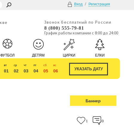
/
Вход
Регистрация
Звонок бесплатный по России
скве
8 (800) 555-79-81
График работы компании с 8:00 до 24:00
ФУТБОЛ
ДЕТЯМ
ЦИРКИ
ЕЛКИ
вт
ср
чт
пт
сб
вс
01
02
03
04
05
06
Баннер
1
0