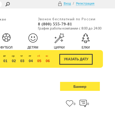
/
Вход
Регистрация
Звонок бесплатный по России
скве
8 (800) 555-79-81
График работы компании с 8:00 до 24:00
ФУТБОЛ
ДЕТЯМ
ЦИРКИ
ЕЛКИ
вт
ср
чт
пт
сб
вс
01
02
03
04
05
06
Баннер
0
0