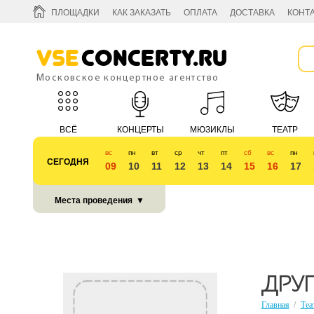
ПЛОЩАДКИ
КАК ЗАКАЗАТЬ
ОПЛАТА
ДОСТАВКА
КОНТ
Vse
Concerty.ru
Московское концертное агентство
ВСЁ
КОНЦЕРТЫ
МЮЗИКЛЫ
ТЕАТР
вс
пн
вт
ср
чт
пт
сб
вс
пн
СЕГОДНЯ
09
10
11
12
13
14
15
16
17
КУБОК 2018
Места проведения
▼
ДРУГ
Главная
/
Теа