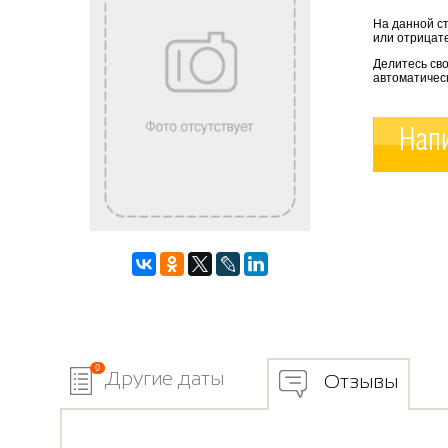
На данной с
или отрицате
Делитесь сво
автоматичес
Напи
0
Другие даты
Отзывы