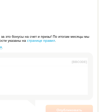
за это бонусы на счет и призы! По итогам месяцы мы
ости указаны на
странице правил
.
ся
.
[BBCODE]