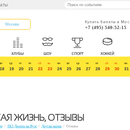
АКТЫ
Купить билеты в Мо
Москва
+7 (495) 540-52-15
КЛУБЫ
ШОУ
СПОРТ
ХОККЕЙ
вт
ср
чт
пт
сб
вс
пн
вт
ср
чт
пт
сб
вс
пн
18
19
20
21
22
23
24
25
26
27
28
29
30
31
АЯ ЖИЗНЬ, ОТЗЫВЫ
тр
/
ТКЗ Дворец на Яузе
/
Другая жизнь
/
Отзывы